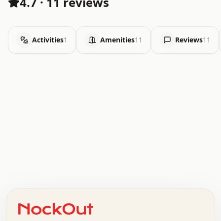
4.7
·
11 reviews
Activities
1
Amenities
11
Reviews
11
.   .   .   .   .   .   .   .   x   x   .   .   .   .   .
.   .   .   .   .   .   .   .   .   .   .   .   .   .   .
.   .   .   .   o   .   .   .   .   .   +   .   .   .   .
o   .   .   :   .   .   .   .   .   .   x   .   .   +   .
.   +   .   .   .   .   .   .   .   .   .   +   .   .   .
.   .   +   .   .   o   .   .   .   .   .   .   :   .   .