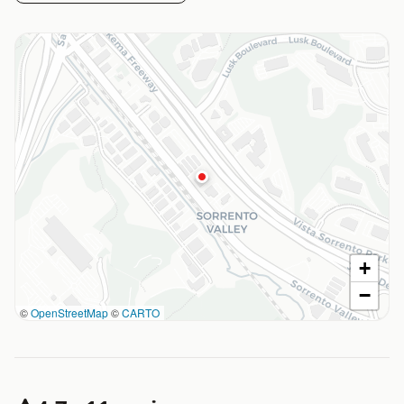
+
−
©
OpenStreetMap
©
CARTO