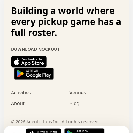
.   .   .   o   .   .   .   .   .   .   .   .   x   .   .
Building a world where
x   .   .   .   .   .   .   .   .   .   .   .   :   .   .
.   .   .   .   .   +   .   .   .   .   .   .   .   +   .
every pickup game has a
.   .   :   .   .   .   .   .   .   .   .   o   .   .   .
full roster.
.   .   .   x   .   .   .   .   .   .   :   .   .   o   .
.   .   .   .   .   :   .   .   .   .   o   .   .   .   .
.   +   .   .   :   .   .   .   .   .   .   .   .   .   x
DOWNLOAD NOCKOUT
.   .   .   .   .   .   .   .   :   .   .   .   .   .   +
.   .   .   .   .   .   .   .   +   .   .   x   .   .   .
.   .   .   .   .   .   :   +   .   .   .   .   .   o   .
.   .   .   .   .   .   .   .   .   .   .   .   .   .   .
.   .   .   :   o   .   .   .   .   .   .   .   +   .   .
.   .   o   .   .   .   .   x   .   .   .   .   .   .   .
:   .   .   .   .   .   .   .   .   .   +   .   .   .   .
Activities
Venues
.   +   .   o   .   .   .   .   o   .   .   .   .   o   .
.   .   .   .   .   x   +   .   .   .   .   .   .   .   .
About
Blog
.   .   +   .   .   .   .   .   .   .   .   :   .   x   .
+   .   .   .   .   .   .   .   .   .   .   .   .   .   .
.   .   .   x   .   o   .   +   .   :   .   .   .   .   .
©
2026
Agentic Labs Inc. All rights reserved.
.   .   .   .   .   .   .   .   .   .   .   .   .   .   
Terms of Service
Privacy Policy