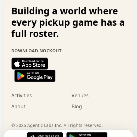
.   .   .   o   .   .   .   .   .   .   .   .   x   .   .
Building a world where
x   .   .   .   .   .   .   .   .   .   .   .   :   .   .
.   .   .   .   .   +   .   .   .   .   .   .   .   +   .
every pickup game has a
.   .   :   .   .   .   .   .   .   .   .   o   .   .   .
full roster.
.   .   .   x   .   .   .   .   .   .   :   .   .   o   .
.   .   .   .   .   :   .   .   .   .   o   .   .   .   .
.   +   .   .   :   .   .   .   .   .   .   .   .   .   x
DOWNLOAD NOCKOUT
.   .   .   .   .   .   .   .   :   .   .   .   .   .   +
.   .   .   .   .   .   .   .   +   .   .   x   .   .   .
.   .   .   .   .   .   :   +   .   .   .   .   .   o   .
.   .   .   .   .   .   .   .   .   .   .   .   .   .   .
.   .   .   :   o   .   .   .   .   .   .   .   +   .   .
.   .   o   .   .   .   .   x   .   .   .   .   .   .   .
:   .   .   .   .   .   .   .   .   .   +   .   .   .   .
Activities
Venues
.   +   .   o   .   .   .   .   o   .   .   .   .   o   .
.   .   .   .   .   x   +   .   .   .   .   .   .   .   .
About
Blog
.   .   +   .   .   .   .   .   .   .   .   :   .   x   .
+   .   .   .   .   .   .   .   .   .   .   .   .   .   .
.   .   .   x   .   o   .   +   .   :   .   .   .   .   .
©
2026
Agentic Labs Inc. All rights reserved.
.   .   .   .   .   .   .   .   .   .   .   .   .   .   
Terms of Service
Privacy Policy