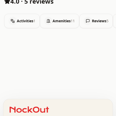
4.0
·
5 reviews
Activities
1
Amenities
11
Reviews
5
.   .   .   .   .   .   .   .   x   x   .   .   .   .   .
.   .   .   .   .   .   .   .   .   .   .   .   .   .   .
.   .   .   .   o   .   .   .   .   .   +   .   .   .   .
o   .   .   :   .   .   .   .   .   .   x   .   .   +   .
.   +   .   .   .   .   .   .   .   .   .   +   .   .   .
.   .   +   .   .   o   .   .   .   .   .   .   :   .   .