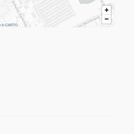
+
−
p
©
CARTO