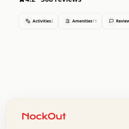
Activities
2
Amenities
11
Revie
 .   .   .   .   .   .   .   .   x   x   .   .   .   .   
 .   .   .   .   .   .   .   .   .   .   .   .   .   .   
 .   .   .   .   o   .   .   .   .   .   +   .   .   .   
 o   .   .   :   .   .   .   .   .   .   x   .   .   +   
 .   +   .   .   .   .   .   .   .   .   .   +   .   .   
 .   .   +   .   .   o   .   .   .   .   .   .   :   .   
 .   .   .   o   .   .   .   .   .   .   .   .   x   .   
 x   .   .   .   .   .   .   .   .   .   .   .   :   .   