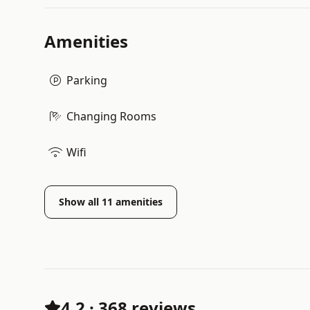
Amenities
Parking
Changing Rooms
Wifi
Show all
11
amenities
4.2
·
368 reviews