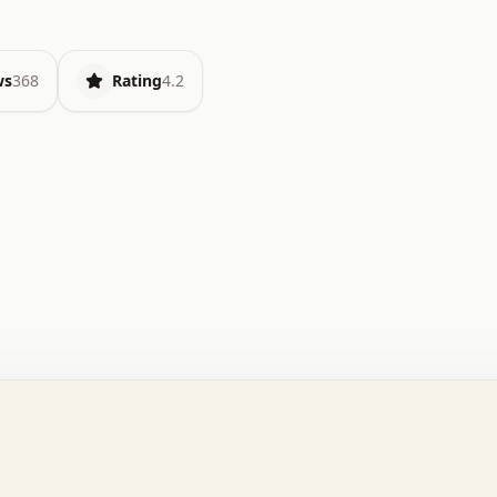
ws
368
Rating
4.2
.   o   .   .   .   .   .   +   +   .   .   .   .   .   
.   .   +   .   .   o   .   .   x   .   .   .   .   .   
.   .   :   .   .   .   .   .   .   .   .   .   .   x   
.   .   .   .   .   x   .   .   .   .   .   .   :   .   
.   .   .   .   .   .   .   +   .   .   .   .   .   .   
.   .   x   .   .   .   .   .   .   +   .   .   o   .   
.   .   o   .   .   .   .   .   .   .   .   x   .   .   
.   .   +   .   .   .   .   .   .   :   .   .   .   +   