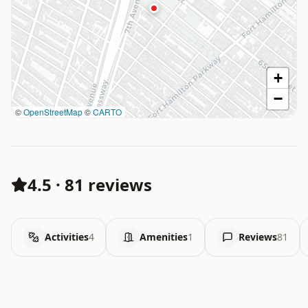
+
−
©
OpenStreetMap
©
CARTO
4.5
·
81 reviews
Activities
4
Amenities
1
Reviews
81