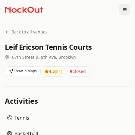
Togg
Back to all venues
Leif Ericson Tennis Courts
67th Street &, 8th Ave, Brooklyn
Show in Maps
4.5
(
81
)
Closed
Activities
Tennis
Basketball