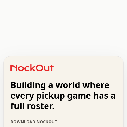
.   .   .   .   .   .   .   .   x   x   .   .   .   .   .
.   .   .   .   .   .   .   .   .   .   .   .   .   .   .
.   .   .   .   o   .   .   .   .   .   +   .   .   .   .
o   .   .   :   .   .   .   .   .   .   x   .   .   +   .
.   +   .   .   .   .   .   .   .   .   .   +   .   .   .
.   .   +   .   .   o   .   .   .   .   .   .   :   .   .
.   .   .   o   .   .   .   .   .   .   .   .   x   .   .
Building a world where
x   .   .   .   .   .   .   .   .   .   .   .   :   .   .
.   .   .   .   .   +   .   .   .   .   .   .   .   +   .
every pickup game has a
.   .   :   .   .   .   .   .   .   .   .   o   .   .   .
full roster.
.   .   .   x   .   .   .   .   .   .   :   .   .   o   .
.   .   .   .   .   :   .   .   .   .   o   .   .   .   .
.   +   .   .   :   .   .   .   .   .   .   .   .   .   x
DOWNLOAD NOCKOUT
.   .   .   .   .   .   .   .   :   .   .   .   .   .   +