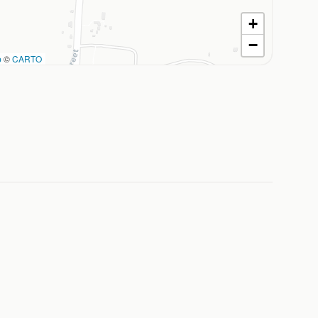
+
−
p
©
CARTO