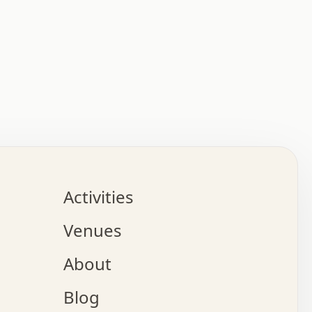
:   :   .   .   .   .   .   .   .   .   .   .   .   .   
.   .   .   :   .   .   +   .   .   o   .   .   x   .   
.   .   .   .   +   o   .   .   .   .   :   +   .   .   
.   .   .   .   o   .   .   .   .   .   .   .   .   .   
.   .   .   +   .   .   .   .   .   .   .   .   .   +   
.   .   .   .   .   .   .   .   .   x   .   .   .   .   
Activities
.   o   .   .   .   .   .   .   .   .   x   .   .   .   
.   .   .   o   .   .   .   x   .   .   .   .   .   .   
Venues
x   .   .   .   :   .   .   .   x   .   .   .   :   .   
o   .   .   .   +   .   .   .   .   .   .   .   .   x   
About
.   .   .   x   .   .   .   .   .   .   :   .   .   .   
.   .   .   .   .   .   +   .   .   .   .   x   .   .   
Blog
.   .   .   .   .   x   .   .   o   .   .   .   .   .   
.   .   .   .   .   .   .   .   .   .   .   .   .   .   