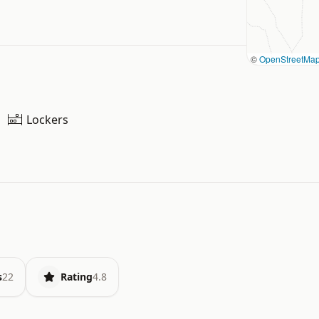
©
OpenStreetMa
Lockers
s
22
Rating
4.8