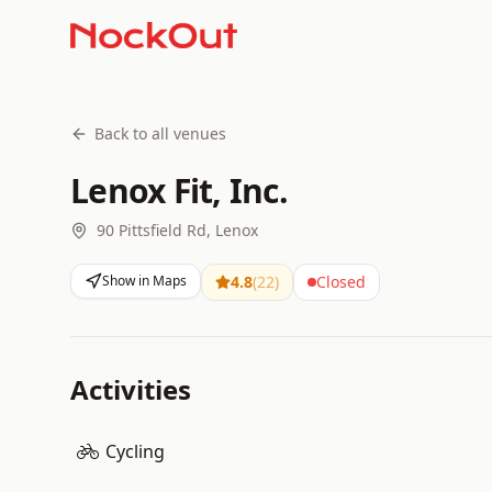
Back to all venues
Lenox Fit, Inc.
90 Pittsfield Rd, Lenox
Show in Maps
4.8
(
22
)
Closed
Activities
Cycling