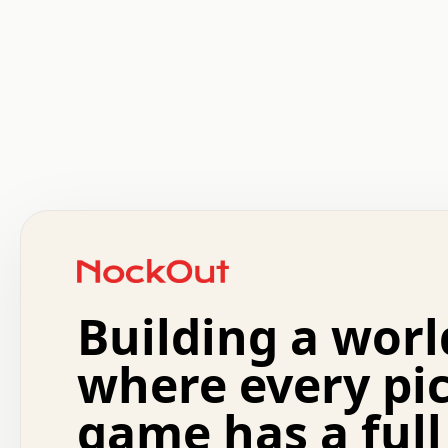
 .   .   .   .   .   .   .   .   x   x   .   .   .   .   
 .   .   .   .   .   .   .   .   .   .   .   .   .   .   
 .   .   .   .   o   .   .   .   .   .   +   .   .   .   
 o   .   .   :   .   .   .   .   .   .   x   .   .   +   
 .   +   .   .   .   .   .   .   .   .   .   +   .   .   
 .   .   +   .   .   o   .   .   .   .   .   .   :   .   
 .   .   .   o   .   .   .   .   .   .   .   .   x   .   
Building a worl
 x   .   .   .   .   .   .   .   .   .   .   .   :   .   
 .   .   .   .   .   +   .   .   .   .   .   .   .   +   
 .   .   :   .   .   .   .   .   .   .   .   o   .   .   
where every pi
 .   .   .   x   .   .   .   .   .   .   :   .   .   o   
 .   .   .   .   .   :   .   .   .   .   o   .   .   .   
game has a full
 .   +   .   .   :   .   .   .   .   .   .   .   .   .   
 .   .   .   .   .   .   .   .   :   .   .   .   .   .   