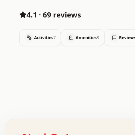
4.1
·
69 reviews
Activities
7
Amenities
3
Review
 .   .   .   .   .   .   .   .   x   x   .   .   .   .   
 .   .   .   .   .   .   .   .   .   .   .   .   .   .   
 .   .   .   .   o   .   .   .   .   .   +   .   .   .   
 o   .   .   :   .   .   .   .   .   .   x   .   .   +   
 .   +   .   .   .   .   .   .   .   .   .   +   .   .   