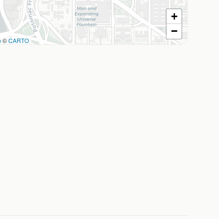
+
−
p
©
CARTO