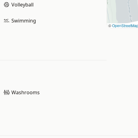
Volleyball
Swimming
©
OpenStreetMa
Washrooms