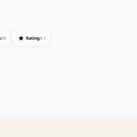
s
69
Rating
4.1
.   o   .   .   .   .   .   +   +   .   .   .   .   .   
.   .   +   .   .   o   .   .   x   .   .   .   .   .   
.   .   :   .   .   .   .   .   .   .   .   .   .   x   
.   .   .   .   .   x   .   .   .   .   .   .   :   .   
.   .   .   .   .   .   .   +   .   .   .   .   .   .   