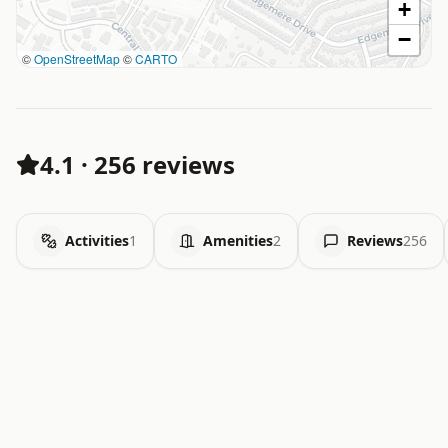
+
−
©
OpenStreetMap
©
CARTO
4.1
·
256 reviews
Activities
1
Amenities
2
Reviews
256