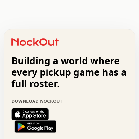
.   .   .   .   .   .   .   .   x   x   .   .   .   .   .
.   .   .   .   .   .   .   .   .   .   .   .   .   .   .
.   .   .   .   o   .   .   .   .   .   +   .   .   .   .
o   .   .   :   .   .   .   .   .   .   x   .   .   +   .
.   +   .   .   .   .   .   .   .   .   .   +   .   .   .
.   .   +   .   .   o   .   .   .   .   .   .   :   .   .
.   .   .   o   .   .   .   .   .   .   .   .   x   .   .
Building a world where
x   .   .   .   .   .   .   .   .   .   .   .   :   .   .
.   .   .   .   .   +   .   .   .   .   .   .   .   +   .
every pickup game has a
.   .   :   .   .   .   .   .   .   .   .   o   .   .   .
full roster.
.   .   .   x   .   .   .   .   .   .   :   .   .   o   .
.   .   .   .   .   :   .   .   .   .   o   .   .   .   .
.   +   .   .   :   .   .   .   .   .   .   .   .   .   x
DOWNLOAD NOCKOUT
.   .   .   .   .   .   .   .   :   .   .   .   .   .   +
.   .   .   .   .   .   .   .   +   .   .   x   .   .   .
.   .   .   .   .   .   :   +   .   .   .   .   .   o   .
.   .   .   .   .   .   .   .   .   .   .   .   .   .   .
.   .   .   :   o   .   .   .   .   .   .   .   +   .   .
.   .   o   .   .   .   .   x   .   .   .   .   .   .   .