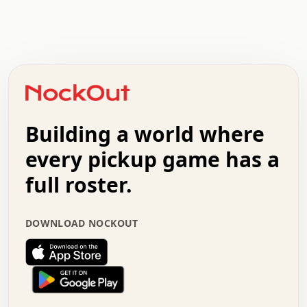
.   .   .   .   .   .   .   .   x   x   .   .   .   .   .
.   .   .   .   .   .   .   .   .   .   .   .   .   .   .
.   .   .   .   o   .   .   .   .   .   +   .   .   .   .
o   .   .   :   .   .   .   .   .   .   x   .   .   +   .
.   +   .   .   .   .   .   .   .   .   .   +   .   .   .
.   .   +   .   .   o   .   .   .   .   .   .   :   .   .
.   .   .   o   .   .   .   .   .   .   .   .   x   .   .
Building a world where
x   .   .   .   .   .   .   .   .   .   .   .   :   .   .
.   .   .   .   .   +   .   .   .   .   .   .   .   +   .
every pickup game has a
.   .   :   .   .   .   .   .   .   .   .   o   .   .   .
full roster.
.   .   .   x   .   .   .   .   .   .   :   .   .   o   .
.   .   .   .   .   :   .   .   .   .   o   .   .   .   .
.   +   .   .   :   .   .   .   .   .   .   .   .   .   x
DOWNLOAD NOCKOUT
.   .   .   .   .   .   .   .   :   .   .   .   .   .   +
.   .   .   .   .   .   .   .   +   .   .   x   .   .   .
.   .   .   .   .   .   :   +   .   .   .   .   .   o   .
.   .   .   .   .   .   .   .   .   .   .   .   .   .   .
.   .   .   :   o   .   .   .   .   .   .   .   +   .   .
.   .   o   .   .   .   .   x   .   .   .   .   .   .   .