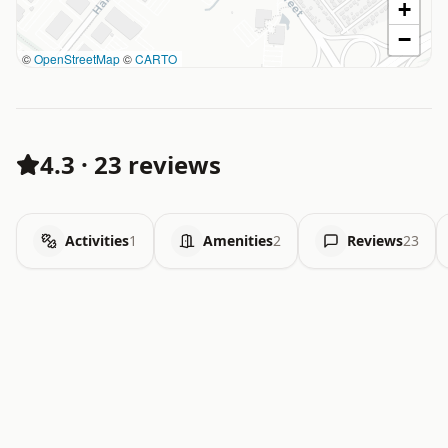
+
−
©
OpenStreetMap
©
CARTO
4.3
·
23 reviews
Activities
1
Amenities
2
Reviews
23