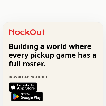
.   .   .   .   .   .   .   .   x   x   .   .   .   .   .
.   .   .   .   .   .   .   .   .   .   .   .   .   .   .
.   .   .   .   o   .   .   .   .   .   +   .   .   .   .
o   .   .   :   .   .   .   .   .   .   x   .   .   +   .
.   +   .   .   .   .   .   .   .   .   .   +   .   .   .
.   .   +   .   .   o   .   .   .   .   .   .   :   .   .
.   .   .   o   .   .   .   .   .   .   .   .   x   .   .
Building a world where
x   .   .   .   .   .   .   .   .   .   .   .   :   .   .
.   .   .   .   .   +   .   .   .   .   .   .   .   +   .
every pickup game has a
.   .   :   .   .   .   .   .   .   .   .   o   .   .   .
full roster.
.   .   .   x   .   .   .   .   .   .   :   .   .   o   .
.   .   .   .   .   :   .   .   .   .   o   .   .   .   .
.   +   .   .   :   .   .   .   .   .   .   .   .   .   x
DOWNLOAD NOCKOUT
.   .   .   .   .   .   .   .   :   .   .   .   .   .   +
.   .   .   .   .   .   .   .   +   .   .   x   .   .   .
.   .   .   .   .   .   :   +   .   .   .   .   .   o   .
.   .   .   .   .   .   .   .   .   .   .   .   .   .   .
.   .   .   :   o   .   .   .   .   .   .   .   +   .   .
.   .   o   .   .   .   .   x   .   .   .   .   .   .   .