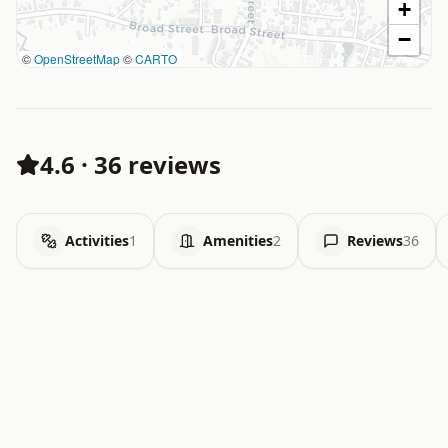
+
−
©
OpenStreetMap
©
CARTO
4.6
·
36 reviews
Activities
1
Amenities
2
Reviews
36