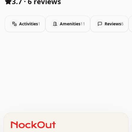
3.7
·
6 reviews
Activities
1
Amenities
11
Reviews
6
.   .   .   .   .   .   .   .   x   x   .   .   .   .   .
.   .   .   .   .   .   .   .   .   .   .   .   .   .   .
.   .   .   .   o   .   .   .   .   .   +   .   .   .   .
o   .   .   :   .   .   .   .   .   .   x   .   .   +   .
.   +   .   .   .   .   .   .   .   .   .   +   .   .   .
.   .   +   .   .   o   .   .   .   .   .   .   :   .   .