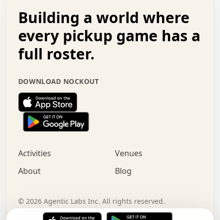
.   .   .   o   .   .   .   .   .   .   .   .   x   .   .
Building a world where
x   .   .   .   .   .   .   .   .   .   .   .   :   .   .
.   .   .   .   .   +   .   .   .   .   .   .   .   +   .
every pickup game has a
.   .   :   .   .   .   .   .   .   .   .   o   .   .   .
full roster.
.   .   .   x   .   .   .   .   .   .   :   .   .   o   .
.   .   .   .   .   :   .   .   .   .   o   .   .   .   .
.   +   .   .   :   .   .   .   .   .   .   .   .   .   x
DOWNLOAD NOCKOUT
.   .   .   .   .   .   .   .   :   .   .   .   .   .   +
.   .   .   .   .   .   .   .   +   .   .   x   .   .   .
.   .   .   .   .   .   :   +   .   .   .   .   .   o   .
.   .   .   .   .   .   .   .   .   .   .   .   .   .   .
.   .   .   :   o   .   .   .   .   .   .   .   +   .   .
.   .   o   .   .   .   .   x   .   .   .   .   .   .   .
:   .   .   .   .   .   .   .   .   .   +   .   .   .   .
Activities
Venues
.   +   .   o   .   .   .   .   o   .   .   .   .   o   .
.   .   .   .   .   x   +   .   .   .   .   .   .   .   .
About
Blog
.   .   +   .   .   .   .   .   .   .   .   :   .   x   .
+   .   .   .   .   .   .   .   .   .   .   .   .   .   .
.   .   .   x   .   o   .   +   .   :   .   .   .   .   .
©
2026
Agentic Labs Inc. All rights reserved.
.   .   .   .   .   .   .   .   .   .   .   .   .   .   
Terms of Service
Privacy Policy