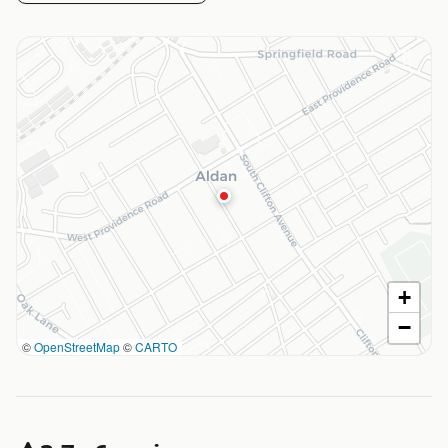
+
−
©
OpenStreetMap
©
CARTO