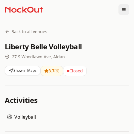
Togg
Back to all venues
Liberty Belle Volleyball
27 S Woodlawn Ave, Aldan
Show in Maps
3.7
(
6
)
Closed
Activities
Volleyball