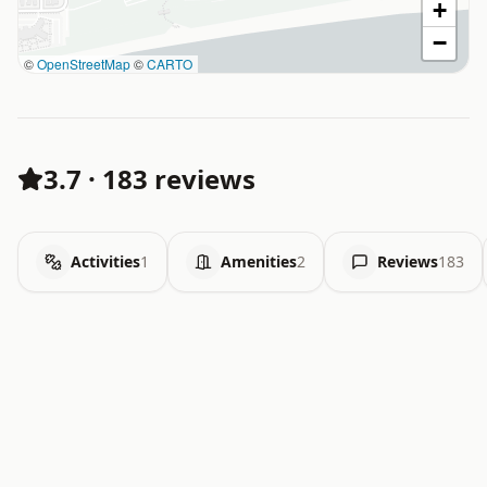
+
−
©
OpenStreetMap
©
CARTO
3.7
·
183 reviews
Activities
1
Amenities
2
Reviews
183