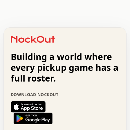
.   .   .   .   .   .   .   .   x   x   .   .   .   .   .
.   .   .   .   .   .   .   .   .   .   .   .   .   .   .
.   .   .   .   o   .   .   .   .   .   +   .   .   .   .
o   .   .   :   .   .   .   .   .   .   x   .   .   +   .
.   +   .   .   .   .   .   .   .   .   .   +   .   .   .
.   .   +   .   .   o   .   .   .   .   .   .   :   .   .
.   .   .   o   .   .   .   .   .   .   .   .   x   .   .
Building a world where
x   .   .   .   .   .   .   .   .   .   .   .   :   .   .
.   .   .   .   .   +   .   .   .   .   .   .   .   +   .
every pickup game has a
.   .   :   .   .   .   .   .   .   .   .   o   .   .   .
full roster.
.   .   .   x   .   .   .   .   .   .   :   .   .   o   .
.   .   .   .   .   :   .   .   .   .   o   .   .   .   .
.   +   .   .   :   .   .   .   .   .   .   .   .   .   x
DOWNLOAD NOCKOUT
.   .   .   .   .   .   .   .   :   .   .   .   .   .   +
.   .   .   .   .   .   .   .   +   .   .   x   .   .   .
.   .   .   .   .   .   :   +   .   .   .   .   .   o   .
.   .   .   .   .   .   .   .   .   .   .   .   .   .   .
.   .   .   :   o   .   .   .   .   .   .   .   +   .   .
.   .   o   .   .   .   .   x   .   .   .   .   .   .   .