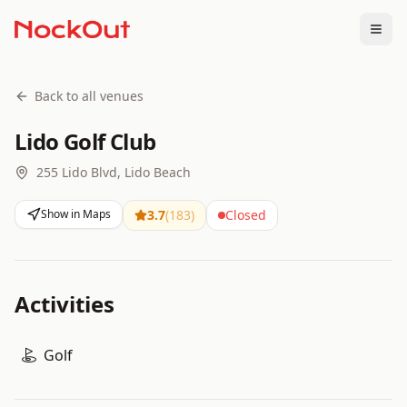
Togg
Back to all venues
Lido Golf Club
255 Lido Blvd, Lido Beach
Show in Maps
3.7
(
183
)
Closed
Activities
Golf