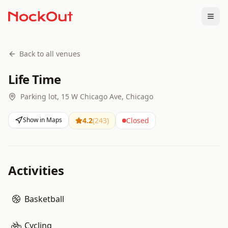
Togg
Back to all venues
Life Time
Parking lot, 15 W Chicago Ave, Chicago
Show in Maps
4.2
(
243
)
Closed
Activities
Basketball
Cycling