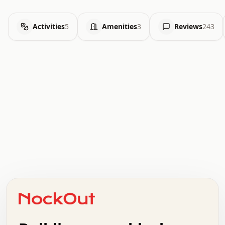
Activities
5
Amenities
3
Reviews
243
.   .   .   .   .   .   .   .   x   x   .   .   .   .   .
.   .   .   .   .   .   .   .   .   .   .   .   .   .   .
.   .   .   .   o   .   .   .   .   .   +   .   .   .   .
o   .   .   :   .   .   .   .   .   .   x   .   .   +   .
.   +   .   .   .   .   .   .   .   .   .   +   .   .   .
.   .   +   .   .   o   .   .   .   .   .   .   :   .   .
.   .   .   o   .   .   .   .   .   .   .   .   x   .   .