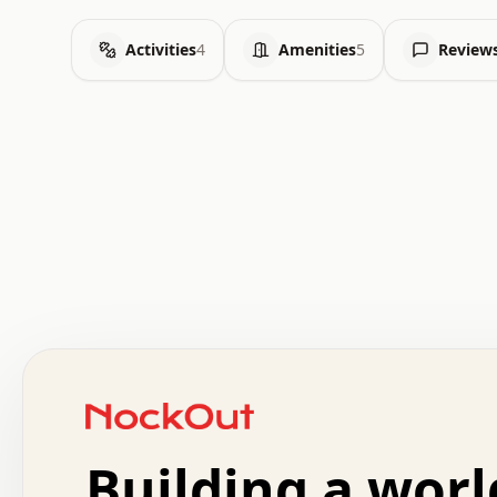
Activities
4
Amenities
5
Review
 .   .   .   .   .   .   .   .   x   x   .   .   .   .   
 .   .   .   .   .   .   .   .   .   .   .   .   .   .   
 .   .   .   .   o   .   .   .   .   .   +   .   .   .   
 o   .   .   :   .   .   .   .   .   .   x   .   .   +   
 .   +   .   .   .   .   .   .   .   .   .   +   .   .   
 .   .   +   .   .   o   .   .   .   .   .   .   :   .   
 .   .   .   o   .   .   .   .   .   .   .   .   x   .   
Building a worl
 x   .   .   .   .   .   .   .   .   .   .   .   :   .   
 .   .   .   .   .   +   .   .   .   .   .   .   .   +   