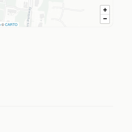
+
−
p
©
CARTO