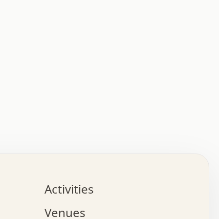
:   :   .   .   .   .   .   .   .   .   .   .   .   .   
.   .   .   :   .   .   +   .   .   o   .   .   x   .   
.   .   .   .   +   o   .   .   .   .   :   +   .   .   
.   .   .   .   o   .   .   .   .   .   .   .   .   .   
.   .   .   +   .   .   .   .   .   .   .   .   .   +   
.   .   .   .   .   .   .   .   .   x   .   .   .   .   
Activities
.   o   .   .   .   .   .   .   .   .   x   .   .   .   
.   .   .   o   .   .   .   x   .   .   .   .   .   .   
Venues
x   .   .   .   :   .   .   .   x   .   .   .   :   .   