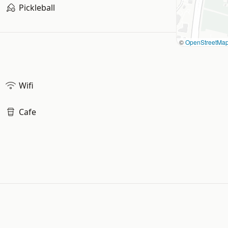
Pickleball
©
OpenStreetMa
Wifi
Cafe