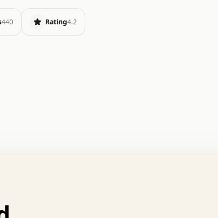
s
440
Rating
4.2
.   o   .   .   .   .   .   +   +   .   .   .   .   .   
.   .   +   .   .   o   .   .   x   .   .   .   .   .   
.   .   :   .   .   .   .   .   .   .   .   .   .   x   
.   .   .   .   .   x   .   .   .   .   .   .   :   .   
.   .   .   .   .   .   .   +   .   .   .   .   .   .   
.   .   x   .   .   .   .   .   .   +   .   .   o   .   
.   .   o   .   .   .   .   .   .   .   .   x   .   .   
d
.   .   +   .   .   .   .   .   .   :   .   .   .   +   
.   .   .   .   .   .   .   +   .   .   :   .   .   .   