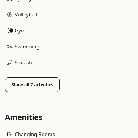
Volleyball
Gym
Swimming
Squash
Show all
7
activities
Amenities
Changing Rooms