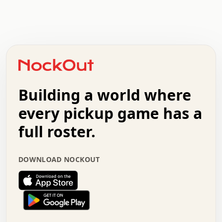
.   .   .   .   .   .   .   .   x   x   .   .   .   .   .
.   .   .   .   .   .   .   .   .   .   .   .   .   .   .
.   .   .   .   o   .   .   .   .   .   +   .   .   .   .
o   .   .   :   .   .   .   .   .   .   x   .   .   +   .
.   +   .   .   .   .   .   .   .   .   .   +   .   .   .
.   .   +   .   .   o   .   .   .   .   .   .   :   .   .
.   .   .   o   .   .   .   .   .   .   .   .   x   .   .
Building a world where
x   .   .   .   .   .   .   .   .   .   .   .   :   .   .
.   .   .   .   .   +   .   .   .   .   .   .   .   +   .
every pickup game has a
.   .   :   .   .   .   .   .   .   .   .   o   .   .   .
full roster.
.   .   .   x   .   .   .   .   .   .   :   .   .   o   .
.   .   .   .   .   :   .   .   .   .   o   .   .   .   .
.   +   .   .   :   .   .   .   .   .   .   .   .   .   x
DOWNLOAD NOCKOUT
.   .   .   .   .   .   .   .   :   .   .   .   .   .   +
.   .   .   .   .   .   .   .   +   .   .   x   .   .   .
.   .   .   .   .   .   :   +   .   .   .   .   .   o   .
.   .   .   .   .   .   .   .   .   .   .   .   .   .   .
.   .   .   :   o   .   .   .   .   .   .   .   +   .   .
.   .   o   .   .   .   .   x   .   .   .   .   .   .   .
:   .   .   .   .   .   .   .   .   .   +   .   .   .   .