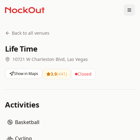
Togg
Back to all venues
Life Time
10721 W Charleston Blvd, Las Vegas
Show in Maps
3.9
(
441
)
Closed
Activities
Basketball
Cycling