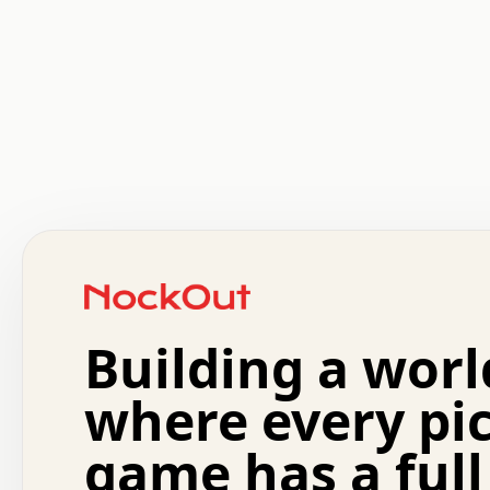
 .   .   .   .   .   .   .   .   x   x   .   .   .   .   
 .   .   .   .   .   .   .   .   .   .   .   .   .   .   
 .   .   .   .   o   .   .   .   .   .   +   .   .   .   
 o   .   .   :   .   .   .   .   .   .   x   .   .   +   
 .   +   .   .   .   .   .   .   .   .   .   +   .   .   
 .   .   +   .   .   o   .   .   .   .   .   .   :   .   
 .   .   .   o   .   .   .   .   .   .   .   .   x   .   
Building a worl
 x   .   .   .   .   .   .   .   .   .   .   .   :   .   
 .   .   .   .   .   +   .   .   .   .   .   .   .   +   
 .   .   :   .   .   .   .   .   .   .   .   o   .   .   
where every pi
 .   .   .   x   .   .   .   .   .   .   :   .   .   o   
 .   .   .   .   .   :   .   .   .   .   o   .   .   .   
game has a full
 .   +   .   .   :   .   .   .   .   .   .   .   .   .   
 .   .   .   .   .   .   .   .   :   .   .   .   .   .   