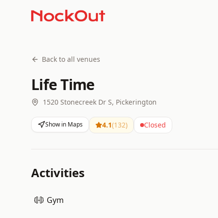
Back to all venues
Life Time
1520 Stonecreek Dr S, Pickerington
Show in Maps
4.1
(
132
)
Closed
Activities
Gym