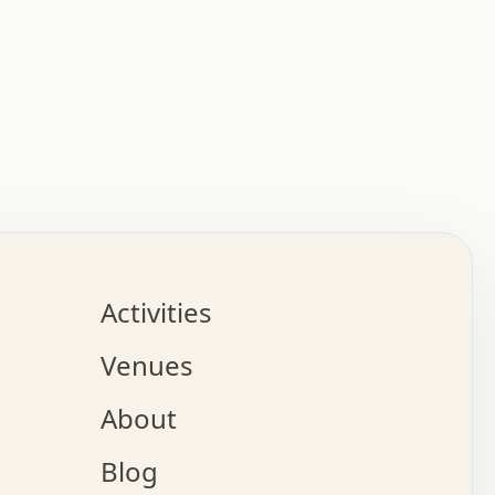
:   :   .   .   .   .   .   .   .   .   .   .   .   .   
.   .   .   :   .   .   +   .   .   o   .   .   x   .   
.   .   .   .   +   o   .   .   .   .   :   +   .   .   
.   .   .   .   o   .   .   .   .   .   .   .   .   .   
.   .   .   +   .   .   .   .   .   .   .   .   .   +   
.   .   .   .   .   .   .   .   .   x   .   .   .   .   
Activities
.   o   .   .   .   .   .   .   .   .   x   .   .   .   
.   .   .   o   .   .   .   x   .   .   .   .   .   .   
Venues
x   .   .   .   :   .   .   .   x   .   .   .   :   .   
o   .   .   .   +   .   .   .   .   .   .   .   .   x   
About
.   .   .   x   .   .   .   .   .   .   :   .   .   .   
.   .   .   .   .   .   +   .   .   .   .   x   .   .   
Blog
.   .   .   .   .   x   .   .   o   .   .   .   .   .   
.   .   .   .   .   .   .   .   .   .   .   .   .   .   