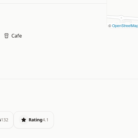
©
OpenStreetMa
Cafe
s
132
Rating
4.1