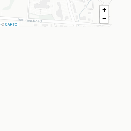
+
−
p
©
CARTO