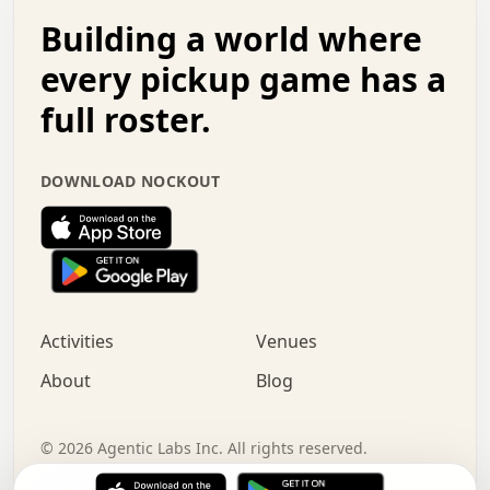
.   .   .   o   .   .   .   .   .   .   .   .   x   .   .
Building a world where
x   .   .   .   .   .   .   .   .   .   .   .   :   .   .
.   .   .   .   .   +   .   .   .   .   .   .   .   +   .
every pickup game has a
.   .   :   .   .   .   .   .   .   .   .   o   .   .   .
full roster.
.   .   .   x   .   .   .   .   .   .   :   .   .   o   .
.   .   .   .   .   :   .   .   .   .   o   .   .   .   .
.   +   .   .   :   .   .   .   .   .   .   .   .   .   x
DOWNLOAD NOCKOUT
.   .   .   .   .   .   .   .   :   .   .   .   .   .   +
.   .   .   .   .   .   .   .   +   .   .   x   .   .   .
.   .   .   .   .   .   :   +   .   .   .   .   .   o   .
.   .   .   .   .   .   .   .   .   .   .   .   .   .   .
.   .   .   :   o   .   .   .   .   .   .   .   +   .   .
.   .   o   .   .   .   .   x   .   .   .   .   .   .   .
:   .   .   .   .   .   .   .   .   .   +   .   .   .   .
Activities
Venues
.   +   .   o   .   .   .   .   o   .   .   .   .   o   .
.   .   .   .   .   x   +   .   .   .   .   .   .   .   .
About
Blog
.   .   +   .   .   .   .   .   .   .   .   :   .   x   .
+   .   .   .   .   .   .   .   .   .   .   .   .   .   .
.   .   .   x   .   o   .   +   .   :   .   .   .   .   .
©
2026
Agentic Labs Inc. All rights reserved.
.   .   .   .   .   .   .   .   .   .   .   .   .   .   
Terms of Service
Privacy Policy