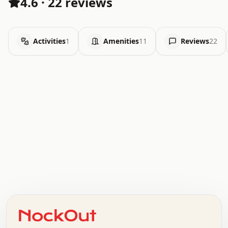
4.6
·
22 reviews
Activities
1
Amenities
11
Reviews
22
.   .   .   .   .   .   .   .   x   x   .   .   .   .   .
.   .   .   .   .   .   .   .   .   .   .   .   .   .   .
.   .   .   .   o   .   .   .   .   .   +   .   .   .   .
o   .   .   :   .   .   .   .   .   .   x   .   .   +   .
.   +   .   .   .   .   .   .   .   .   .   +   .   .   .
.   .   +   .   .   o   .   .   .   .   .   .   :   .   .