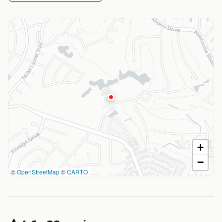
+
−
©
OpenStreetMap
©
CARTO