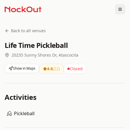
Togg
Back to all venues
Life Time Pickleball
20235 Sunny Shores Dr, Atascocita
Show in Maps
4.6
(
22
)
Closed
Activities
Pickleball