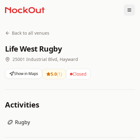
Togg
Back to all venues
Life West Rugby
25001 Industrial Blvd, Hayward
Show in Maps
5.0
(
1
)
Closed
Activities
Rugby