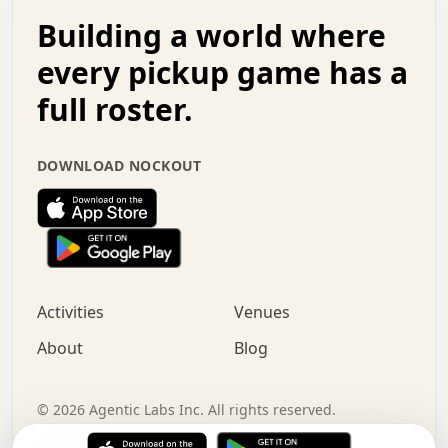
.   .   .   o   .   .   .   .   .   .   .   .   x   .   .
Building a world where
x   .   .   .   .   .   .   .   .   .   .   .   :   .   .
.   .   .   .   .   +   .   .   .   .   .   .   .   +   .
every pickup game has a
.   .   :   .   .   .   .   .   .   .   .   o   .   .   .
full roster.
.   .   .   x   .   .   .   .   .   .   :   .   .   o   .
.   .   .   .   .   :   .   .   .   .   o   .   .   .   .
.   +   .   .   :   .   .   .   .   .   .   .   .   .   x
DOWNLOAD NOCKOUT
.   .   .   .   .   .   .   .   :   .   .   .   .   .   +
.   .   .   .   .   .   .   .   +   .   .   x   .   .   .
.   .   .   .   .   .   :   +   .   .   .   .   .   o   .
.   .   .   .   .   .   .   .   .   .   .   .   .   .   .
.   .   .   :   o   .   .   .   .   .   .   .   +   .   .
.   .   o   .   .   .   .   x   .   .   .   .   .   .   .
:   .   .   .   .   .   .   .   .   .   +   .   .   .   .
Activities
Venues
.   +   .   o   .   .   .   .   o   .   .   .   .   o   .
.   .   .   .   .   x   +   .   .   .   .   .   .   .   .
About
Blog
.   .   +   .   .   .   .   .   .   .   .   :   .   x   .
+   .   .   .   .   .   .   .   .   .   .   .   .   .   .
.   .   .   x   .   o   .   +   .   :   .   .   .   .   .
©
2026
Agentic Labs Inc. All rights reserved.
.   .   .   .   .   .   .   .   .   .   .   .   .   .   
Terms of Service
Privacy Policy