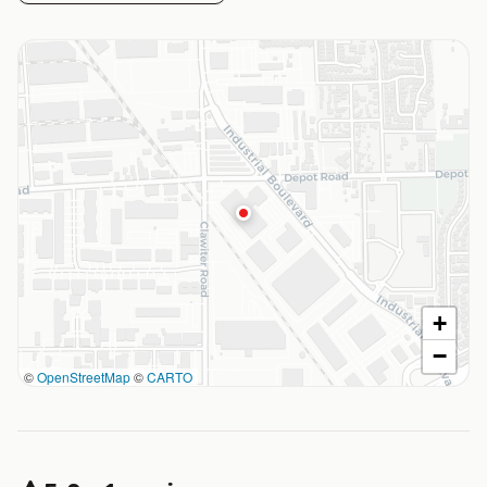
+
−
©
OpenStreetMap
©
CARTO