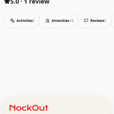
5.0
·
1 review
Activities
1
Amenities
10
Reviews
1
.   .   .   .   .   .   .   .   x   x   .   .   .   .   .
.   .   .   .   .   .   .   .   .   .   .   .   .   .   .
.   .   .   .   o   .   .   .   .   .   +   .   .   .   .
o   .   .   :   .   .   .   .   .   .   x   .   .   +   .
.   +   .   .   .   .   .   .   .   .   .   +   .   .   .
.   .   +   .   .   o   .   .   .   .   .   .   :   .   .