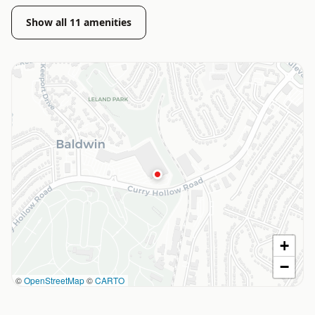
Show all
11
amenities
+
−
©
OpenStreetMap
©
CARTO