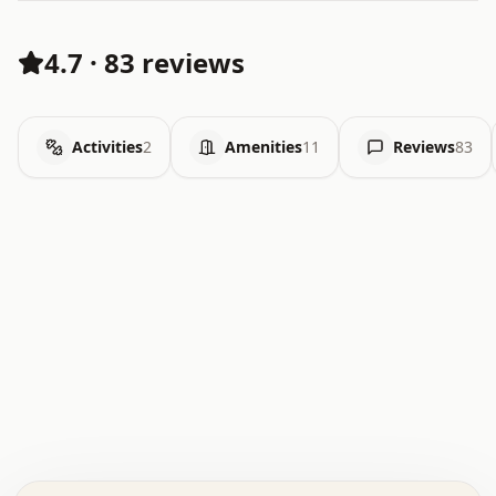
4.7
·
83 reviews
Activities
2
Amenities
11
Reviews
83
.   .   .   .   .   .   .   .   x   x   .   .   .   .   .
.   .   .   .   .   .   .   .   .   .   .   .   .   .   .
.   .   .   .   o   .   .   .   .   .   +   .   .   .   .