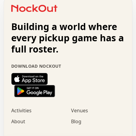
o   .   .   :   .   .   .   .   .   .   x   .   .   +   .
.   +   .   .   .   .   .   .   .   .   .   +   .   .   .
.   .   +   .   .   o   .   .   .   .   .   .   :   .   .
.   .   .   o   .   .   .   .   .   .   .   .   x   .   .
Building a world where
x   .   .   .   .   .   .   .   .   .   .   .   :   .   .
.   .   .   .   .   +   .   .   .   .   .   .   .   +   .
every pickup game has a
.   .   :   .   .   .   .   .   .   .   .   o   .   .   .
full roster.
.   .   .   x   .   .   .   .   .   .   :   .   .   o   .
.   .   .   .   .   :   .   .   .   .   o   .   .   .   .
.   +   .   .   :   .   .   .   .   .   .   .   .   .   x
DOWNLOAD NOCKOUT
.   .   .   .   .   .   .   .   :   .   .   .   .   .   +
.   .   .   .   .   .   .   .   +   .   .   x   .   .   .
.   .   .   .   .   .   :   +   .   .   .   .   .   o   .
.   .   .   .   .   .   .   .   .   .   .   .   .   .   .
.   .   .   :   o   .   .   .   .   .   .   .   +   .   .
.   .   o   .   .   .   .   x   .   .   .   .   .   .   .
:   .   .   .   .   .   .   .   .   .   +   .   .   .   .
Activities
Venues
.   +   .   o   .   .   .   .   o   .   .   .   .   o   .
.   .   .   .   .   x   +   .   .   .   .   .   .   .   .
About
Blog
.   .   +   .   .   .   .   .   .   .   .   :   .   x   .
+   .   .   .   .   .   .   .   .   .   .   .   .   .   .
.   .   .   x   .   o   .   +   .   :   .   .   .   .   .