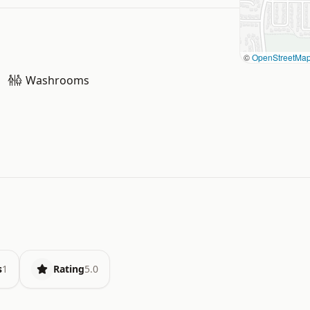
©
OpenStreetMa
Washrooms
s
1
Rating
5.0