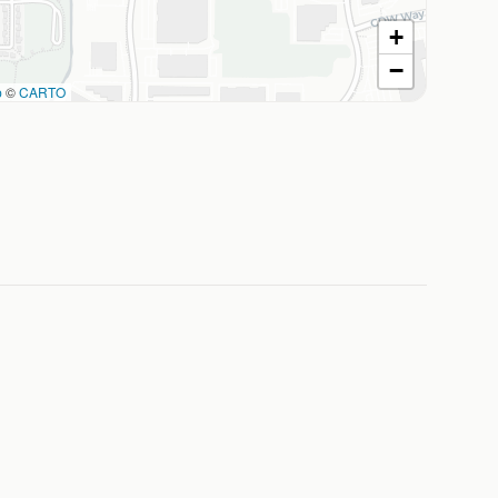
+
−
p
©
CARTO