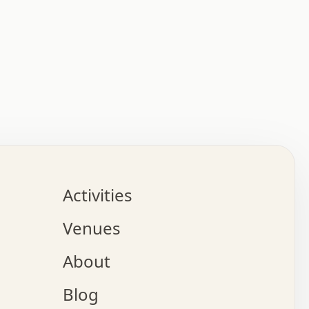
:   :   .   .   .   .   .   .   .   .   .   .   .   .   
.   .   .   :   .   .   +   .   .   o   .   .   x   .   
.   .   .   .   +   o   .   .   .   .   :   +   .   .   
.   .   .   .   o   .   .   .   .   .   .   .   .   .   
.   .   .   +   .   .   .   .   .   .   .   .   .   +   
.   .   .   .   .   .   .   .   .   x   .   .   .   .   
Activities
.   o   .   .   .   .   .   .   .   .   x   .   .   .   
.   .   .   o   .   .   .   x   .   .   .   .   .   .   
Venues
x   .   .   .   :   .   .   .   x   .   .   .   :   .   
o   .   .   .   +   .   .   .   .   .   .   .   .   x   
About
.   .   .   x   .   .   .   .   .   .   :   .   .   .   
.   .   .   .   .   .   +   .   .   .   .   x   .   .   
Blog
.   .   .   .   .   x   .   .   o   .   .   .   .   .   
.   .   .   .   .   .   .   .   .   .   .   .   .   .   