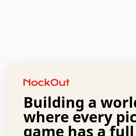
 .   .   .   .   .   .   .   .   x   x   .   .   .   .   
 .   .   .   .   .   .   .   .   .   .   .   .   .   .   
 .   .   .   .   o   .   .   .   .   .   +   .   .   .   
 o   .   .   :   .   .   .   .   .   .   x   .   .   +   
 .   +   .   .   .   .   .   .   .   .   .   +   .   .   
 .   .   +   .   .   o   .   .   .   .   .   .   :   .   
 .   .   .   o   .   .   .   .   .   .   .   .   x   .   
Building a worl
 x   .   .   .   .   .   .   .   .   .   .   .   :   .   
 .   .   .   .   .   +   .   .   .   .   .   .   .   +   
 .   .   :   .   .   .   .   .   .   .   .   o   .   .   
where every pi
 .   .   .   x   .   .   .   .   .   .   :   .   .   o   
 .   .   .   .   .   :   .   .   .   .   o   .   .   .   
game has a full
 .   +   .   .   :   .   .   .   .   .   .   .   .   .   
 .   .   .   .   .   .   .   .   :   .   .   .   .   .   