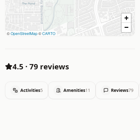
+
−
©
OpenStreetMap
©
CARTO
4.5
·
79 reviews
Activities
5
Amenities
11
Reviews
79