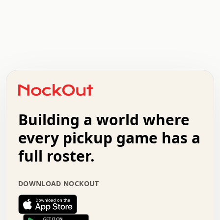
.   .   .   .   .   .   .   .   x   x   .   .   .   .   .
.   .   .   .   .   .   .   .   .   .   .   .   .   .   .
.   .   .   .   o   .   .   .   .   .   +   .   .   .   .
o   .   .   :   .   .   .   .   .   .   x   .   .   +   .
.   +   .   .   .   .   .   .   .   .   .   +   .   .   .
.   .   +   .   .   o   .   .   .   .   .   .   :   .   .
.   .   .   o   .   .   .   .   .   .   .   .   x   .   .
Building a world where
x   .   .   .   .   .   .   .   .   .   .   .   :   .   .
.   .   .   .   .   +   .   .   .   .   .   .   .   +   .
every pickup game has a
.   .   :   .   .   .   .   .   .   .   .   o   .   .   .
full roster.
.   .   .   x   .   .   .   .   .   .   :   .   .   o   .
.   .   .   .   .   :   .   .   .   .   o   .   .   .   .
.   +   .   .   :   .   .   .   .   .   .   .   .   .   x
DOWNLOAD NOCKOUT
.   .   .   .   .   .   .   .   :   .   .   .   .   .   +
.   .   .   .   .   .   .   .   +   .   .   x   .   .   .
.   .   .   .   .   .   :   +   .   .   .   .   .   o   .
.   .   .   .   .   .   .   .   .   .   .   .   .   .   .