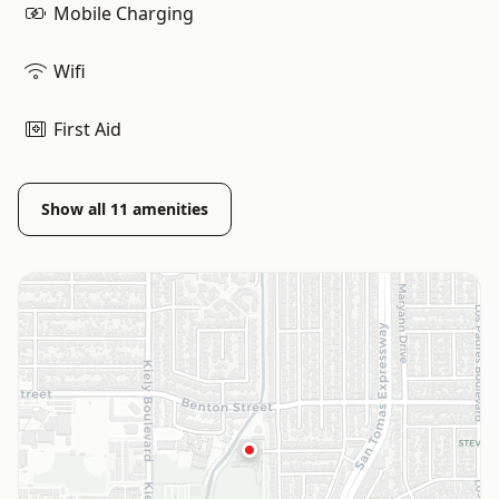
Mobile Charging
Wifi
First Aid
Show all
11
amenities