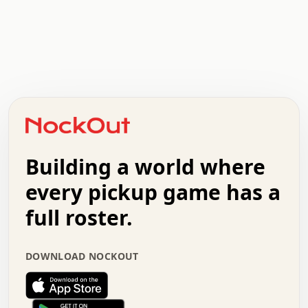
 .   .   .   .   .   .   .   x   x   .   .   .   .   .  
 .   .   .   .   .   .   .   .   .   .   .   .   .   .  
 .   .   .   o   .   .   .   .   .   +   .   .   .   .  
 .   .   :   .   .   .   .   .   .   x   .   .   +   .  
 +   .   .   .   .   .   .   .   .   .   +   .   .   .  
 .   +   .   .   o   .   .   .   .   .   .   :   .   .  
 .   .   o   .   .   .   .   .   .   .   .   x   .   .  
Building a world where
 .   .   .   .   .   .   .   .   .   .   .   :   .   .  
 .   .   .   .   +   .   .   .   .   .   .   .   +   .  
every pickup game has a
 .   :   .   .   .   .   .   .   .   .   o   .   .   .  
 .   .   x   .   .   .   .   .   .   :   .   .   o   .  
full roster.
 .   .   .   .   :   .   .   .   .   o   .   .   .   .  
 +   .   .   :   .   .   .   .   .   .   .   .   .   x  
 .   .   .   .   .   .   .   :   .   .   .   .   .   +  
DOWNLOAD NOCKOUT
 .   .   .   .   .   .   .   +   .   .   x   .   .   .  
 .   .   .   .   .   :   +   .   .   .   .   .   o   .  
 .   .   .   .   .   .   .   .   .   .   .   .   .   .  
 .   .   :   o   .   .   .   .   .   .   .   +   .   .  