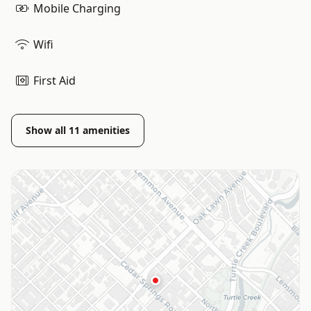
Mobile Charging
Wifi
First Aid
Show all
11
amenities