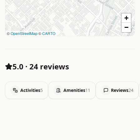
+
−
©
OpenStreetMap
©
CARTO
5.0
·
24 reviews
Activities
5
Amenities
11
Reviews
24