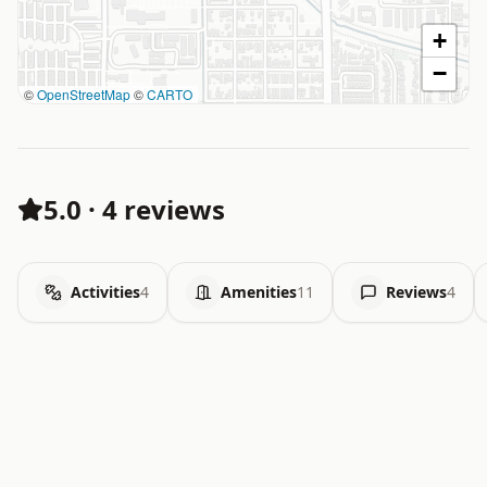
+
−
©
OpenStreetMap
©
CARTO
5.0
·
4 reviews
Activities
4
Amenities
11
Reviews
4