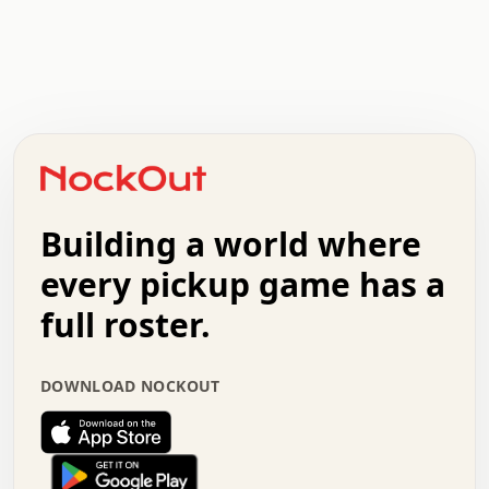
.   .   .   .   .   .   .   .   x   x   .   .   .   .   .
.   .   .   .   .   .   .   .   .   .   .   .   .   .   .
.   .   .   .   o   .   .   .   .   .   +   .   .   .   .
o   .   .   :   .   .   .   .   .   .   x   .   .   +   .
.   +   .   .   .   .   .   .   .   .   .   +   .   .   .
.   .   +   .   .   o   .   .   .   .   .   .   :   .   .
.   .   .   o   .   .   .   .   .   .   .   .   x   .   .
Building a world where
x   .   .   .   .   .   .   .   .   .   .   .   :   .   .
.   .   .   .   .   +   .   .   .   .   .   .   .   +   .
every pickup game has a
.   .   :   .   .   .   .   .   .   .   .   o   .   .   .
full roster.
.   .   .   x   .   .   .   .   .   .   :   .   .   o   .
.   .   .   .   .   :   .   .   .   .   o   .   .   .   .
.   +   .   .   :   .   .   .   .   .   .   .   .   .   x
DOWNLOAD NOCKOUT
.   .   .   .   .   .   .   .   :   .   .   .   .   .   +
.   .   .   .   .   .   .   .   +   .   .   x   .   .   .
.   .   .   .   .   .   :   +   .   .   .   .   .   o   .
.   .   .   .   .   .   .   .   .   .   .   .   .   .   .
.   .   .   :   o   .   .   .   .   .   .   .   +   .   .