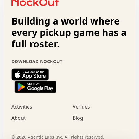
.   +   .   .   .   .   .   .   .   .   .   +   .   .   .
.   .   +   .   .   o   .   .   .   .   .   .   :   .   .
.   .   .   o   .   .   .   .   .   .   .   .   x   .   .
Building a world where
x   .   .   .   .   .   .   .   .   .   .   .   :   .   .
.   .   .   .   .   +   .   .   .   .   .   .   .   +   .
every pickup game has a
.   .   :   .   .   .   .   .   .   .   .   o   .   .   .
full roster.
.   .   .   x   .   .   .   .   .   .   :   .   .   o   .
.   .   .   .   .   :   .   .   .   .   o   .   .   .   .
.   +   .   .   :   .   .   .   .   .   .   .   .   .   x
DOWNLOAD NOCKOUT
.   .   .   .   .   .   .   .   :   .   .   .   .   .   +
.   .   .   .   .   .   .   .   +   .   .   x   .   .   .
.   .   .   .   .   .   :   +   .   .   .   .   .   o   .
.   .   .   .   .   .   .   .   .   .   .   .   .   .   .
.   .   .   :   o   .   .   .   .   .   .   .   +   .   .
.   .   o   .   .   .   .   x   .   .   .   .   .   .   .
:   .   .   .   .   .   .   .   .   .   +   .   .   .   .
Activities
Venues
.   +   .   o   .   .   .   .   o   .   .   .   .   o   .
.   .   .   .   .   x   +   .   .   .   .   .   .   .   .
About
Blog
.   .   +   .   .   .   .   .   .   .   .   :   .   x   .
+   .   .   .   .   .   .   .   .   .   .   .   .   .   .
.   .   .   x   .   o   .   +   .   :   .   .   .   .   .
©
2026
Agentic Labs Inc. All rights reserved.