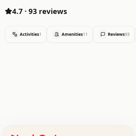
4.7
·
93 reviews
Activities
1
Amenities
11
Reviews
93
.   .   .   .   .   .   .   .   x   x   .   .   .   .   .
.   .   .   .   .   .   .   .   .   .   .   .   .   .   .
.   .   .   .   o   .   .   .   .   .   +   .   .   .   .
o   .   .   :   .   .   .   .   .   .   x   .   .   +   .