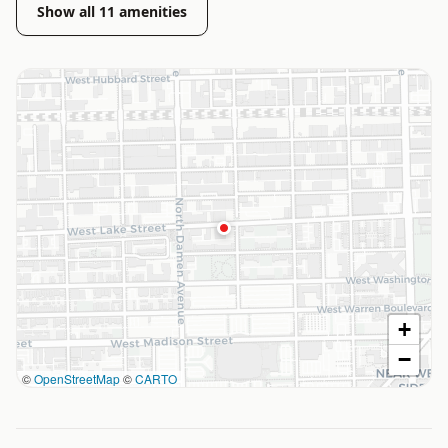
Show all
11
amenities
+
−
©
OpenStreetMap
©
CARTO