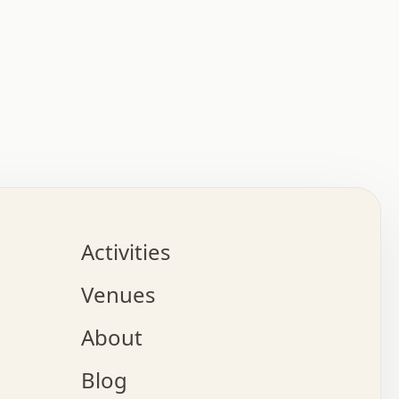
:   :   .   .   .   .   .   .   .   .   .   .   .   .   
.   .   .   :   .   .   +   .   .   o   .   .   x   .   
.   .   .   .   +   o   .   .   .   .   :   +   .   .   
.   .   .   .   o   .   .   .   .   .   .   .   .   .   
.   .   .   +   .   .   .   .   .   .   .   .   .   +   
.   .   .   .   .   .   .   .   .   x   .   .   .   .   
Activities
.   o   .   .   .   .   .   .   .   .   x   .   .   .   
.   .   .   o   .   .   .   x   .   .   .   .   .   .   
Venues
x   .   .   .   :   .   .   .   x   .   .   .   :   .   
o   .   .   .   +   .   .   .   .   .   .   .   .   x   
About
.   .   .   x   .   .   .   .   .   .   :   .   .   .   
.   .   .   .   .   .   +   .   .   .   .   x   .   .   
Blog
.   .   .   .   .   x   .   .   o   .   .   .   .   .   
.   .   .   .   .   .   .   .   .   .   .   .   .   .   