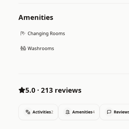
Amenities
Changing Rooms
Washrooms
5.0
·
213 reviews
Activities
2
Amenities
4
Review