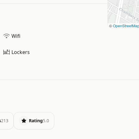
©
OpenStreetMa
Wifi
Lockers
s
213
Rating
5.0