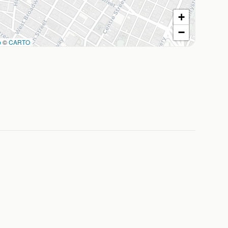
+
−
p
©
CARTO