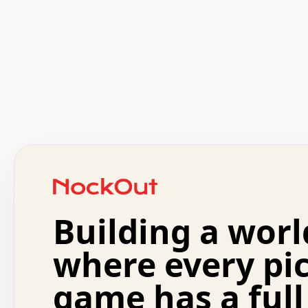
 .   .   .   .   .   .   .   .   x   x   .   .   .   .   
 .   .   .   .   .   .   .   .   .   .   .   .   .   .   
 .   .   .   .   o   .   .   .   .   .   +   .   .   .   
 o   .   .   :   .   .   .   .   .   .   x   .   .   +   
 .   +   .   .   .   .   .   .   .   .   .   +   .   .   
 .   .   +   .   .   o   .   .   .   .   .   .   :   .   
 .   .   .   o   .   .   .   .   .   .   .   .   x   .   
Building a worl
 x   .   .   .   .   .   .   .   .   .   .   .   :   .   
 .   .   .   .   .   +   .   .   .   .   .   .   .   +   
 .   .   :   .   .   .   .   .   .   .   .   o   .   .   
where every pi
 .   .   .   x   .   .   .   .   .   .   :   .   .   o   
 .   .   .   .   .   :   .   .   .   .   o   .   .   .   
game has a full
 .   +   .   .   :   .   .   .   .   .   .   .   .   .   
 .   .   .   .   .   .   .   .   :   .   .   .   .   .   