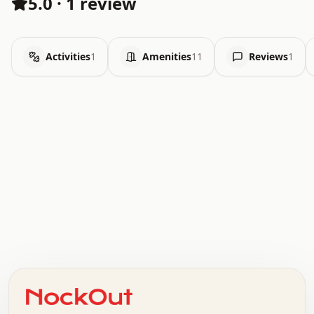
5.0
·
1 review
Activities
1
Amenities
11
Reviews
1
.   .   .   .   .   .   .   .   x   x   .   .   .   .   .
.   .   .   .   .   .   .   .   .   .   .   .   .   .   .
.   .   .   .   o   .   .   .   .   .   +   .   .   .   .
o   .   .   :   .   .   .   .   .   .   x   .   .   +   .
.   +   .   .   .   .   .   .   .   .   .   +   .   .   .
.   .   +   .   .   o   .   .   .   .   .   .   :   .   .