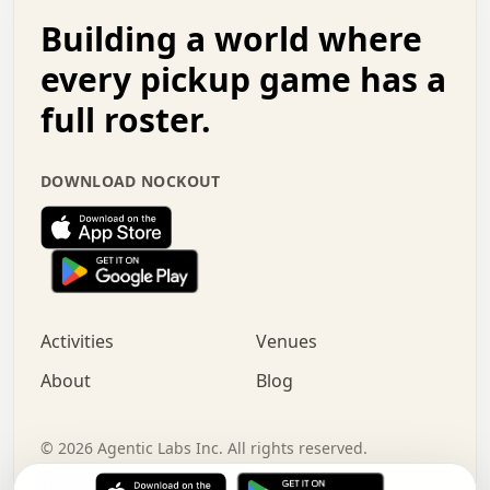
.   .   .   o   .   .   .   .   .   .   .   .   x   .   .
Building a world where
x   .   .   .   .   .   .   .   .   .   .   .   :   .   .
.   .   .   .   .   +   .   .   .   .   .   .   .   +   .
every pickup game has a
.   .   :   .   .   .   .   .   .   .   .   o   .   .   .
full roster.
.   .   .   x   .   .   .   .   .   .   :   .   .   o   .
.   .   .   .   .   :   .   .   .   .   o   .   .   .   .
.   +   .   .   :   .   .   .   .   .   .   .   .   .   x
DOWNLOAD NOCKOUT
.   .   .   .   .   .   .   .   :   .   .   .   .   .   +
.   .   .   .   .   .   .   .   +   .   .   x   .   .   .
.   .   .   .   .   .   :   +   .   .   .   .   .   o   .
.   .   .   .   .   .   .   .   .   .   .   .   .   .   .
.   .   .   :   o   .   .   .   .   .   .   .   +   .   .
.   .   o   .   .   .   .   x   .   .   .   .   .   .   .
:   .   .   .   .   .   .   .   .   .   +   .   .   .   .
Activities
Venues
.   +   .   o   .   .   .   .   o   .   .   .   .   o   .
.   .   .   .   .   x   +   .   .   .   .   .   .   .   .
About
Blog
.   .   +   .   .   .   .   .   .   .   .   :   .   x   .
+   .   .   .   .   .   .   .   .   .   .   .   .   .   .
.   .   .   x   .   o   .   +   .   :   .   .   .   .   .
©
2026
Agentic Labs Inc. All rights reserved.
.   .   .   .   .   .   .   .   .   .   .   .   .   .   
Terms of Service
Privacy Policy