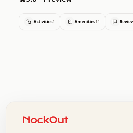
Activities
1
Amenities
11
Revie
 .   .   .   .   .   .   .   .   x   x   .   .   .   .   
 .   .   .   .   .   .   .   .   .   .   .   .   .   .   
 .   .   .   .   o   .   .   .   .   .   +   .   .   .   
 o   .   .   :   .   .   .   .   .   .   x   .   .   +   
 .   +   .   .   .   .   .   .   .   .   .   +   .   .   
 .   .   +   .   .   o   .   .   .   .   .   .   :   .   
 .   .   .   o   .   .   .   .   .   .   .   .   x   .   
 x   .   .   .   .   .   .   .   .   .   .   .   :   .   