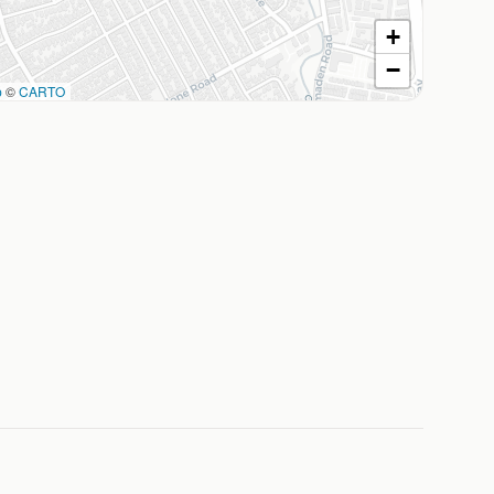
+
−
p
©
CARTO