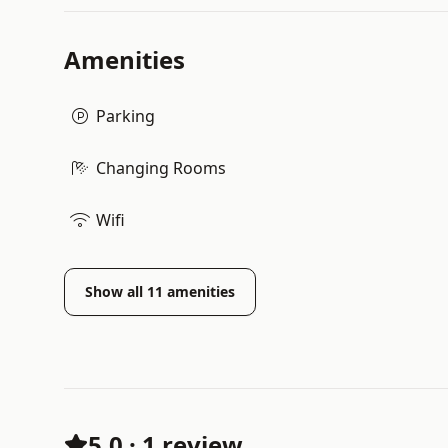
Amenities
Parking
Changing Rooms
Wifi
Show all
11
amenities
5.0
·
1 review