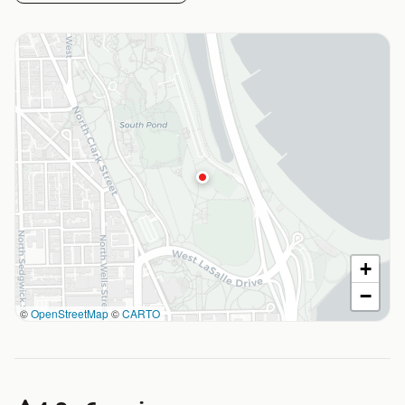
+
−
©
OpenStreetMap
©
CARTO