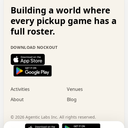
.   .   .   o   .   .   .   .   .   .   .   .   x   .   .
Building a world where
x   .   .   .   .   .   .   .   .   .   .   .   :   .   .
.   .   .   .   .   +   .   .   .   .   .   .   .   +   .
every pickup game has a
.   .   :   .   .   .   .   .   .   .   .   o   .   .   .
full roster.
.   .   .   x   .   .   .   .   .   .   :   .   .   o   .
.   .   .   .   .   :   .   .   .   .   o   .   .   .   .
.   +   .   .   :   .   .   .   .   .   .   .   .   .   x
DOWNLOAD NOCKOUT
.   .   .   .   .   .   .   .   :   .   .   .   .   .   +
.   .   .   .   .   .   .   .   +   .   .   x   .   .   .
.   .   .   .   .   .   :   +   .   .   .   .   .   o   .
.   .   .   .   .   .   .   .   .   .   .   .   .   .   .
.   .   .   :   o   .   .   .   .   .   .   .   +   .   .
.   .   o   .   .   .   .   x   .   .   .   .   .   .   .
:   .   .   .   .   .   .   .   .   .   +   .   .   .   .
Activities
Venues
.   +   .   o   .   .   .   .   o   .   .   .   .   o   .
.   .   .   .   .   x   +   .   .   .   .   .   .   .   .
About
Blog
.   .   +   .   .   .   .   .   .   .   .   :   .   x   .
+   .   .   .   .   .   .   .   .   .   .   .   .   .   .
.   .   .   x   .   o   .   +   .   :   .   .   .   .   .
©
2026
Agentic Labs Inc. All rights reserved.
.   .   .   .   .   .   .   .   .   .   .   .   .   .   
Terms of Service
Privacy Policy