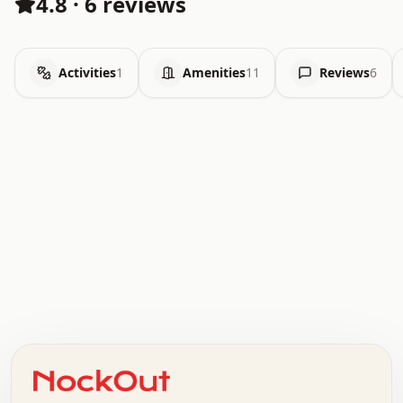
4.8
·
6 reviews
Activities
1
Amenities
11
Reviews
6
.   .   .   .   .   .   .   .   x   x   .   .   .   .   .
.   .   .   .   .   .   .   .   .   .   .   .   .   .   .
.   .   .   .   o   .   .   .   .   .   +   .   .   .   .
o   .   .   :   .   .   .   .   .   .   x   .   .   +   .
.   +   .   .   .   .   .   .   .   .   .   +   .   .   .
.   .   +   .   .   o   .   .   .   .   .   .   :   .   .