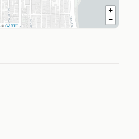
+
−
p
©
CARTO