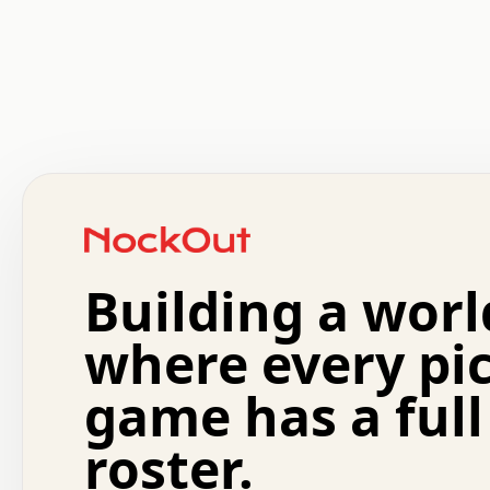
 .   .   .   .   .   .   .   .   x   x   .   .   .   .   
 .   .   .   .   .   .   .   .   .   .   .   .   .   .   
 .   .   .   .   o   .   .   .   .   .   +   .   .   .   
 o   .   .   :   .   .   .   .   .   .   x   .   .   +   
 .   +   .   .   .   .   .   .   .   .   .   +   .   .   
 .   .   +   .   .   o   .   .   .   .   .   .   :   .   
 .   .   .   o   .   .   .   .   .   .   .   .   x   .   
Building a worl
 x   .   .   .   .   .   .   .   .   .   .   .   :   .   
 .   .   .   .   .   +   .   .   .   .   .   .   .   +   
 .   .   :   .   .   .   .   .   .   .   .   o   .   .   
where every pi
 .   .   .   x   .   .   .   .   .   .   :   .   .   o   
 .   .   .   .   .   :   .   .   .   .   o   .   .   .   
game has a full
 .   +   .   .   :   .   .   .   .   .   .   .   .   .   
 .   .   .   .   .   .   .   .   :   .   .   .   .   .   
roster.
 .   .   .   .   .   .   .   .   +   .   .   x   .   .   
 .   .   .   .   .   .   :   +   .   .   .   .   .   o   