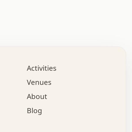
:   :   .   .   .   .   .   .   .   .   .   .   .   .   
.   .   .   :   .   .   +   .   .   o   .   .   x   .   
.   .   .   .   +   o   .   .   .   .   :   +   .   .   
.   .   .   .   o   .   .   .   .   .   .   .   .   .   
.   .   .   +   .   .   .   .   .   .   .   .   .   +   
.   .   .   .   .   .   .   .   .   x   .   .   .   .   
Activities
.   o   .   .   .   .   .   .   .   .   x   .   .   .   
.   .   .   o   .   .   .   x   .   .   .   .   .   .   
Venues
x   .   .   .   :   .   .   .   x   .   .   .   :   .   
o   .   .   .   +   .   .   .   .   .   .   .   .   x   
About
.   .   .   x   .   .   .   .   .   .   :   .   .   .   
.   .   .   .   .   .   +   .   .   .   .   x   .   .   
Blog
.   .   .   .   .   x   .   .   o   .   .   .   .   .   
.   .   .   .   .   .   .   .   .   .   .   .   .   .   
.   x   .   .   .   .   .   +   .   .   x   .   .   .   
.   .   .   .   .   +   o   .   .   .   .   .   x   .   