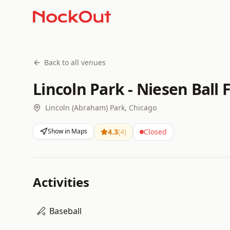
Back to all venues
Lincoln Park - Niesen Ball F
Lincoln (Abraham) Park, Chicago
Show in Maps
4.3
(
4
)
Closed
Activities
Baseball