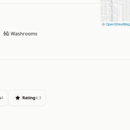
©
OpenStreetMa
Washrooms
s
4
Rating
4.3