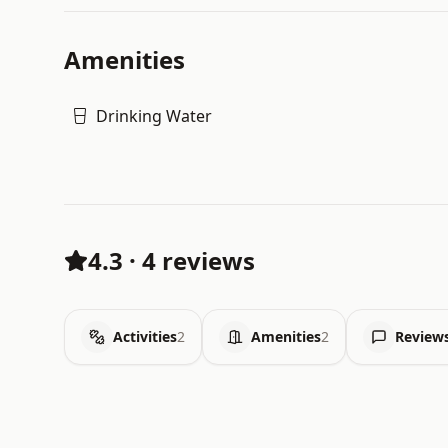
Amenities
Drinking Water
4.3
·
4 reviews
Activities
2
Amenities
2
Review