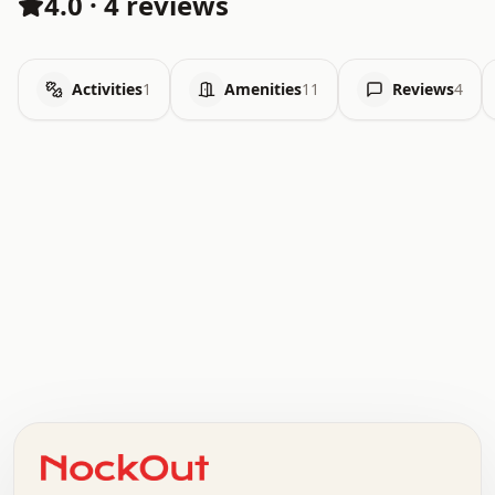
4.0
·
4 reviews
Activities
1
Amenities
11
Reviews
4
.   .   .   .   .   .   .   .   x   x   .   .   .   .   .
.   .   .   .   .   .   .   .   .   .   .   .   .   .   .
.   .   .   .   o   .   .   .   .   .   +   .   .   .   .
o   .   .   :   .   .   .   .   .   .   x   .   .   +   .
.   +   .   .   .   .   .   .   .   .   .   +   .   .   .
.   .   +   .   .   o   .   .   .   .   .   .   :   .   .