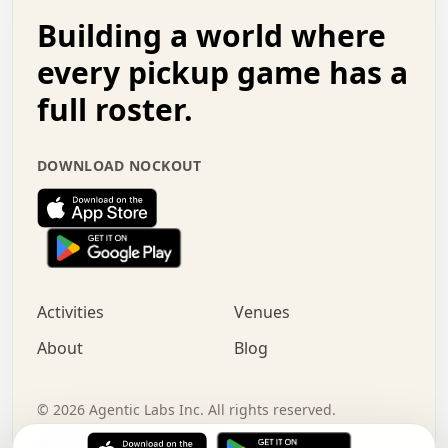
.   .   .   o   .   .   .   .   .   .   .   .   x   .   .
Building a world where
x   .   .   .   .   .   .   .   .   .   .   .   :   .   .
.   .   .   .   .   +   .   .   .   .   .   .   .   +   .
every pickup game has a
.   .   :   .   .   .   .   .   .   .   .   o   .   .   .
full roster.
.   .   .   x   .   .   .   .   .   .   :   .   .   o   .
.   .   .   .   .   :   .   .   .   .   o   .   .   .   .
.   +   .   .   :   .   .   .   .   .   .   .   .   .   x
DOWNLOAD NOCKOUT
.   .   .   .   .   .   .   .   :   .   .   .   .   .   +
.   .   .   .   .   .   .   .   +   .   .   x   .   .   .
.   .   .   .   .   .   :   +   .   .   .   .   .   o   .
.   .   .   .   .   .   .   .   .   .   .   .   .   .   .
.   .   .   :   o   .   .   .   .   .   .   .   +   .   .
.   .   o   .   .   .   .   x   .   .   .   .   .   .   .
:   .   .   .   .   .   .   .   .   .   +   .   .   .   .
Activities
Venues
.   +   .   o   .   .   .   .   o   .   .   .   .   o   .
.   .   .   .   .   x   +   .   .   .   .   .   .   .   .
About
Blog
.   .   +   .   .   .   .   .   .   .   .   :   .   x   .
+   .   .   .   .   .   .   .   .   .   .   .   .   .   .
.   .   .   x   .   o   .   +   .   :   .   .   .   .   .
©
2026
Agentic Labs Inc. All rights reserved.
.   .   .   .   .   .   .   .   .   .   .   .   .   .   
Terms of Service
Privacy Policy