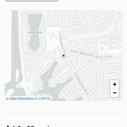
+
−
©
OpenStreetMap
©
CARTO