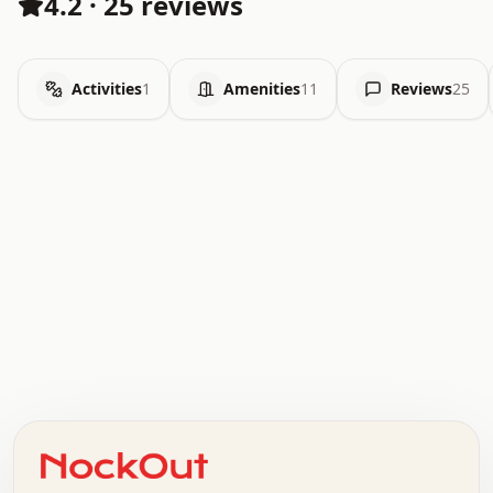
4.2
·
25 reviews
Activities
1
Amenities
11
Reviews
25
.   .   .   .   .   .   .   .   x   x   .   .   .   .   .
.   .   .   .   .   .   .   .   .   .   .   .   .   .   .
.   .   .   .   o   .   .   .   .   .   +   .   .   .   .
o   .   .   :   .   .   .   .   .   .   x   .   .   +   .
.   +   .   .   .   .   .   .   .   .   .   +   .   .   .
.   .   +   .   .   o   .   .   .   .   .   .   :   .   .