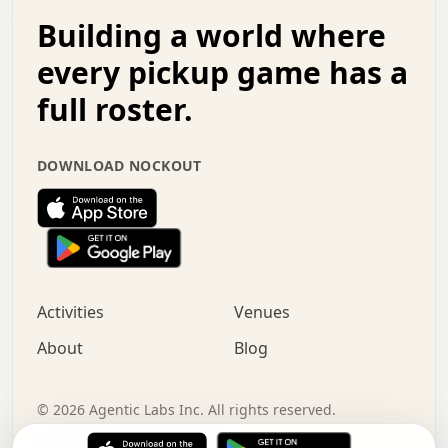
.   .   .   o   .   .   .   .   .   .   .   .   x   .   .
Building a world where
x   .   .   .   .   .   .   .   .   .   .   .   :   .   .
.   .   .   .   .   +   .   .   .   .   .   .   .   +   .
every pickup game has a
.   .   :   .   .   .   .   .   .   .   .   o   .   .   .
full roster.
.   .   .   x   .   .   .   .   .   .   :   .   .   o   .
.   .   .   .   .   :   .   .   .   .   o   .   .   .   .
.   +   .   .   :   .   .   .   .   .   .   .   .   .   x
DOWNLOAD NOCKOUT
.   .   .   .   .   .   .   .   :   .   .   .   .   .   +
.   .   .   .   .   .   .   .   +   .   .   x   .   .   .
.   .   .   .   .   .   :   +   .   .   .   .   .   o   .
.   .   .   .   .   .   .   .   .   .   .   .   .   .   .
.   .   .   :   o   .   .   .   .   .   .   .   +   .   .
.   .   o   .   .   .   .   x   .   .   .   .   .   .   .
:   .   .   .   .   .   .   .   .   .   +   .   .   .   .
Activities
Venues
.   +   .   o   .   .   .   .   o   .   .   .   .   o   .
.   .   .   .   .   x   +   .   .   .   .   .   .   .   .
About
Blog
.   .   +   .   .   .   .   .   .   .   .   :   .   x   .
+   .   .   .   .   .   .   .   .   .   .   .   .   .   .
.   .   .   x   .   o   .   +   .   :   .   .   .   .   .
©
2026
Agentic Labs Inc. All rights reserved.
.   .   .   .   .   .   .   .   .   .   .   .   .   .   
Terms of Service
Privacy Policy