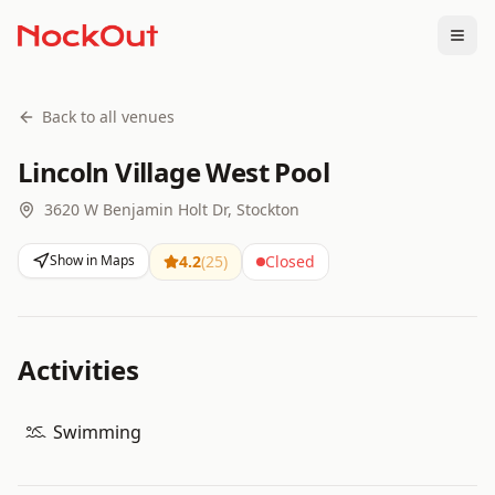
Togg
Back to all venues
Lincoln Village West Pool
3620 W Benjamin Holt Dr, Stockton
Show in Maps
4.2
(
25
)
Closed
Activities
Swimming