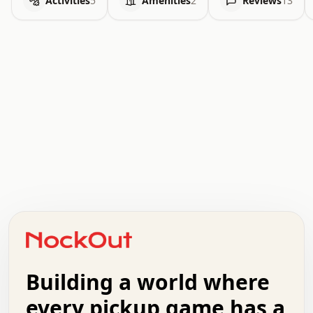
Activities
5
Amenities
2
Reviews
13
.   .   .   .   .   .   .   .   x   x   .   .   .   .   .
.   .   .   .   .   .   .   .   .   .   .   .   .   .   .
.   .   .   .   o   .   .   .   .   .   +   .   .   .   .
o   .   .   :   .   .   .   .   .   .   x   .   .   +   .
.   +   .   .   .   .   .   .   .   .   .   +   .   .   .
.   .   +   .   .   o   .   .   .   .   .   .   :   .   .
.   .   .   o   .   .   .   .   .   .   .   .   x   .   .
Building a world where
x   .   .   .   .   .   .   .   .   .   .   .   :   .   .
.   .   .   .   .   +   .   .   .   .   .   .   .   +   .
every pickup game has a