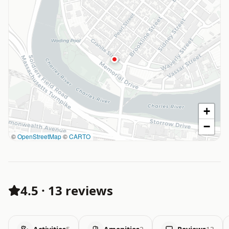
+
−
©
OpenStreetMap
©
CARTO
4.5
·
13 reviews