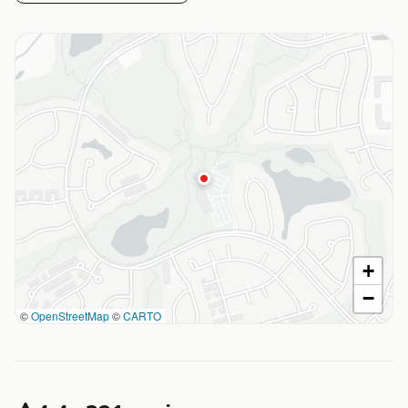
+
−
©
OpenStreetMap
©
CARTO