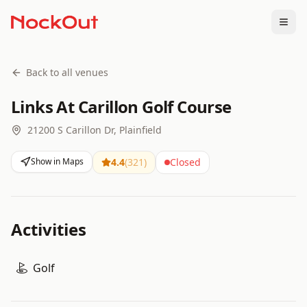
Togg
Back to all venues
Links At Carillon Golf Course
21200 S Carillon Dr, Plainfield
Show in Maps
4.4
(
321
)
Closed
Activities
Golf