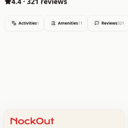
4.4
·
321 reviews
Activities
1
Amenities
11
Reviews
321
.   .   .   .   .   .   .   .   x   x   .   .   .   .   .
.   .   .   .   .   .   .   .   .   .   .   .   .   .   .
.   .   .   .   o   .   .   .   .   .   +   .   .   .   .
o   .   .   :   .   .   .   .   .   .   x   .   .   +   .
.   +   .   .   .   .   .   .   .   .   .   +   .   .   .
.   .   +   .   .   o   .   .   .   .   .   .   :   .   .