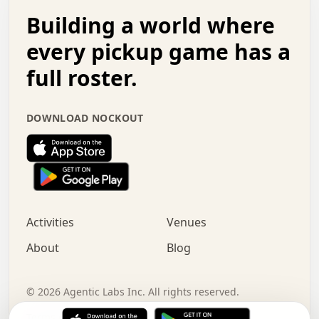
.   .   .   o   .   .   .   .   .   .   .   .   x   .   .
Building a world where
x   .   .   .   .   .   .   .   .   .   .   .   :   .   .
.   .   .   .   .   +   .   .   .   .   .   .   .   +   .
every pickup game has a
.   .   :   .   .   .   .   .   .   .   .   o   .   .   .
full roster.
.   .   .   x   .   .   .   .   .   .   :   .   .   o   .
.   .   .   .   .   :   .   .   .   .   o   .   .   .   .
.   +   .   .   :   .   .   .   .   .   .   .   .   .   x
DOWNLOAD NOCKOUT
.   .   .   .   .   .   .   .   :   .   .   .   .   .   +
.   .   .   .   .   .   .   .   +   .   .   x   .   .   .
.   .   .   .   .   .   :   +   .   .   .   .   .   o   .
.   .   .   .   .   .   .   .   .   .   .   .   .   .   .
.   .   .   :   o   .   .   .   .   .   .   .   +   .   .
.   .   o   .   .   .   .   x   .   .   .   .   .   .   .
:   .   .   .   .   .   .   .   .   .   +   .   .   .   .
Activities
Venues
.   +   .   o   .   .   .   .   o   .   .   .   .   o   .
.   .   .   .   .   x   +   .   .   .   .   .   .   .   .
About
Blog
.   .   +   .   .   .   .   .   .   .   .   :   .   x   .
+   .   .   .   .   .   .   .   .   .   .   .   .   .   .
.   .   .   x   .   o   .   +   .   :   .   .   .   .   .
©
2026
Agentic Labs Inc. All rights reserved.
.   .   .   .   .   .   .   .   .   .   .   .   .   .   
Terms of Service
Privacy Policy