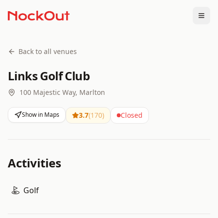
Togg
Back to all venues
Links Golf Club
100 Majestic Way, Marlton
Show in Maps
3.7
(
170
)
Closed
Activities
Golf