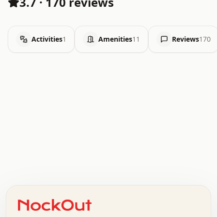
3.7
·
170 reviews
Activities
1
Amenities
11
Reviews
170
.   .   .   .   .   .   .   .   x   x   .   .   .   .   .
.   .   .   .   .   .   .   .   .   .   .   .   .   .   .
.   .   .   .   o   .   .   .   .   .   +   .   .   .   .
o   .   .   :   .   .   .   .   .   .   x   .   .   +   .
.   +   .   .   .   .   .   .   .   .   .   +   .   .   .
.   .   +   .   .   o   .   .   .   .   .   .   :   .   .