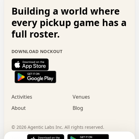
.   .   .   o   .   .   .   .   .   .   .   .   x   .   .
Building a world where
x   .   .   .   .   .   .   .   .   .   .   .   :   .   .
.   .   .   .   .   +   .   .   .   .   .   .   .   +   .
every pickup game has a
.   .   :   .   .   .   .   .   .   .   .   o   .   .   .
full roster.
.   .   .   x   .   .   .   .   .   .   :   .   .   o   .
.   .   .   .   .   :   .   .   .   .   o   .   .   .   .
.   +   .   .   :   .   .   .   .   .   .   .   .   .   x
DOWNLOAD NOCKOUT
.   .   .   .   .   .   .   .   :   .   .   .   .   .   +
.   .   .   .   .   .   .   .   +   .   .   x   .   .   .
.   .   .   .   .   .   :   +   .   .   .   .   .   o   .
.   .   .   .   .   .   .   .   .   .   .   .   .   .   .
.   .   .   :   o   .   .   .   .   .   .   .   +   .   .
.   .   o   .   .   .   .   x   .   .   .   .   .   .   .
:   .   .   .   .   .   .   .   .   .   +   .   .   .   .
Activities
Venues
.   +   .   o   .   .   .   .   o   .   .   .   .   o   .
.   .   .   .   .   x   +   .   .   .   .   .   .   .   .
About
Blog
.   .   +   .   .   .   .   .   .   .   .   :   .   x   .
+   .   .   .   .   .   .   .   .   .   .   .   .   .   .
.   .   .   x   .   o   .   +   .   :   .   .   .   .   .
©
2026
Agentic Labs Inc. All rights reserved.
.   .   .   .   .   .   .   .   .   .   .   .   .   .   
Terms of Service
Privacy Policy