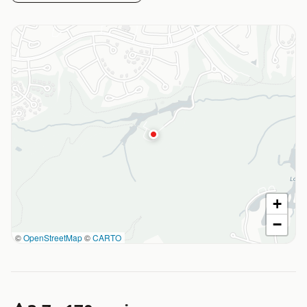
+
−
©
OpenStreetMap
©
CARTO