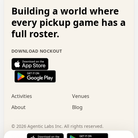
.   .   .   o   .   .   .   .   .   .   .   .   x   .   .
Building a world where
x   .   .   .   .   .   .   .   .   .   .   .   :   .   .
.   .   .   .   .   +   .   .   .   .   .   .   .   +   .
every pickup game has a
.   .   :   .   .   .   .   .   .   .   .   o   .   .   .
full roster.
.   .   .   x   .   .   .   .   .   .   :   .   .   o   .
.   .   .   .   .   :   .   .   .   .   o   .   .   .   .
.   +   .   .   :   .   .   .   .   .   .   .   .   .   x
DOWNLOAD NOCKOUT
.   .   .   .   .   .   .   .   :   .   .   .   .   .   +
.   .   .   .   .   .   .   .   +   .   .   x   .   .   .
.   .   .   .   .   .   :   +   .   .   .   .   .   o   .
.   .   .   .   .   .   .   .   .   .   .   .   .   .   .
.   .   .   :   o   .   .   .   .   .   .   .   +   .   .
.   .   o   .   .   .   .   x   .   .   .   .   .   .   .
:   .   .   .   .   .   .   .   .   .   +   .   .   .   .
Activities
Venues
.   +   .   o   .   .   .   .   o   .   .   .   .   o   .
.   .   .   .   .   x   +   .   .   .   .   .   .   .   .
About
Blog
.   .   +   .   .   .   .   .   .   .   .   :   .   x   .
+   .   .   .   .   .   .   .   .   .   .   .   .   .   .
.   .   .   x   .   o   .   +   .   :   .   .   .   .   .
©
2026
Agentic Labs Inc. All rights reserved.
.   .   .   .   .   .   .   .   .   .   .   .   .   .   
Terms of Service
Privacy Policy