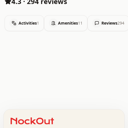
4.3
·
294 reviews
Activities
1
Amenities
11
Reviews
294
.   .   .   .   .   .   .   .   x   x   .   .   .   .   .
.   .   .   .   .   .   .   .   .   .   .   .   .   .   .
.   .   .   .   o   .   .   .   .   .   +   .   .   .   .
o   .   .   :   .   .   .   .   .   .   x   .   .   +   .
.   +   .   .   .   .   .   .   .   .   .   +   .   .   .
.   .   +   .   .   o   .   .   .   .   .   .   :   .   .