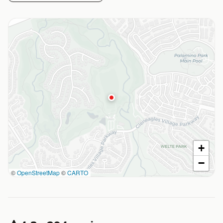
+
−
©
OpenStreetMap
©
CARTO