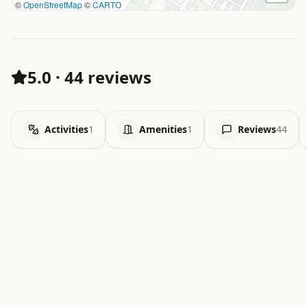
©
OpenStreetMap
©
CARTO
5.0
·
44 reviews
Activities
1
Amenities
1
Reviews
44
.   .   .   .   .   .   .   .   x   x   .   .   .   .   .