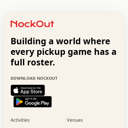
.   .   .   .   .   .   .   .   .   .   .   .   .   .   .
.   .   .   .   o   .   .   .   .   .   +   .   .   .   .
o   .   .   :   .   .   .   .   .   .   x   .   .   +   .
.   +   .   .   .   .   .   .   .   .   .   +   .   .   .
.   .   +   .   .   o   .   .   .   .   .   .   :   .   .
.   .   .   o   .   .   .   .   .   .   .   .   x   .   .
Building a world where
x   .   .   .   .   .   .   .   .   .   .   .   :   .   .
.   .   .   .   .   +   .   .   .   .   .   .   .   +   .
every pickup game has a
.   .   :   .   .   .   .   .   .   .   .   o   .   .   .
full roster.
.   .   .   x   .   .   .   .   .   .   :   .   .   o   .
.   .   .   .   .   :   .   .   .   .   o   .   .   .   .
.   +   .   .   :   .   .   .   .   .   .   .   .   .   x
DOWNLOAD NOCKOUT
.   .   .   .   .   .   .   .   :   .   .   .   .   .   +
.   .   .   .   .   .   .   .   +   .   .   x   .   .   .
.   .   .   .   .   .   :   +   .   .   .   .   .   o   .
.   .   .   .   .   .   .   .   .   .   .   .   .   .   .
.   .   .   :   o   .   .   .   .   .   .   .   +   .   .
.   .   o   .   .   .   .   x   .   .   .   .   .   .   .
:   .   .   .   .   .   .   .   .   .   +   .   .   .   .
Activities
Venues
.   +   .   o   .   .   .   .   o   .   .   .   .   o   .
.   .   .   .   .   x   +   .   .   .   .   .   .   .   .