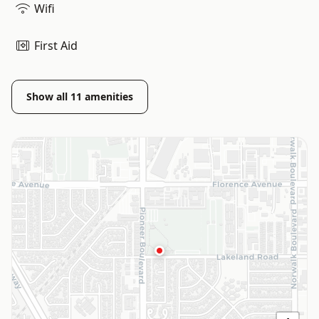
Wifi
First Aid
Show all
11
amenities