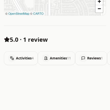
+
−
©
OpenStreetMap
©
CARTO
5.0
·
1 review
Activities
4
Amenities
11
Reviews
1