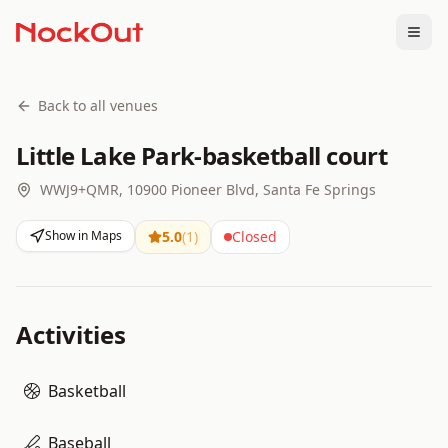
Togg
Back to all venues
Little Lake Park-basketball court
WWJ9+QMR, 10900 Pioneer Blvd, Santa Fe Springs
Show in Maps
5.0
(
1
)
Closed
Activities
Basketball
Baseball