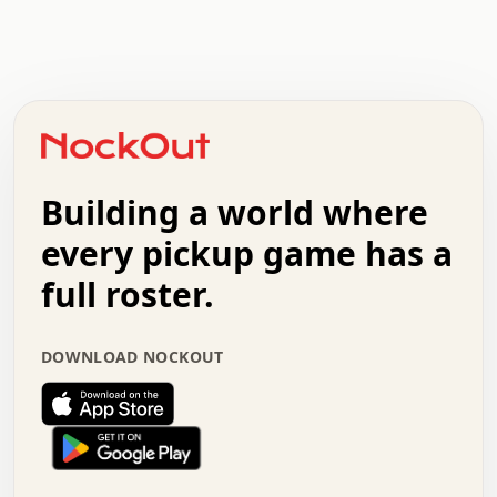
.   .   .   .   .   .   .   .   x   x   .   .   .   .   .
.   .   .   .   .   .   .   .   .   .   .   .   .   .   .
.   .   .   .   o   .   .   .   .   .   +   .   .   .   .
o   .   .   :   .   .   .   .   .   .   x   .   .   +   .
.   +   .   .   .   .   .   .   .   .   .   +   .   .   .
.   .   +   .   .   o   .   .   .   .   .   .   :   .   .
.   .   .   o   .   .   .   .   .   .   .   .   x   .   .
Building a world where
x   .   .   .   .   .   .   .   .   .   .   .   :   .   .
.   .   .   .   .   +   .   .   .   .   .   .   .   +   .
every pickup game has a
.   .   :   .   .   .   .   .   .   .   .   o   .   .   .
full roster.
.   .   .   x   .   .   .   .   .   .   :   .   .   o   .
.   .   .   .   .   :   .   .   .   .   o   .   .   .   .
.   +   .   .   :   .   .   .   .   .   .   .   .   .   x
DOWNLOAD NOCKOUT
.   .   .   .   .   .   .   .   :   .   .   .   .   .   +
.   .   .   .   .   .   .   .   +   .   .   x   .   .   .
.   .   .   .   .   .   :   +   .   .   .   .   .   o   .
.   .   .   .   .   .   .   .   .   .   .   .   .   .   .
.   .   .   :   o   .   .   .   .   .   .   .   +   .   .
.   .   o   .   .   .   .   x   .   .   .   .   .   .   .
:   .   .   .   .   .   .   .   .   .   +   .   .   .   .