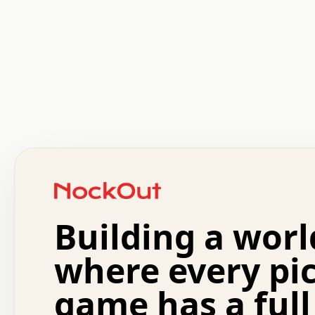
 .   .   .   .   .   .   .   .   x   x   .   .   .   .   
 .   .   .   .   .   .   .   .   .   .   .   .   .   .   
 .   .   .   .   o   .   .   .   .   .   +   .   .   .   
 o   .   .   :   .   .   .   .   .   .   x   .   .   +   
 .   +   .   .   .   .   .   .   .   .   .   +   .   .   
 .   .   +   .   .   o   .   .   .   .   .   .   :   .   
 .   .   .   o   .   .   .   .   .   .   .   .   x   .   
Building a worl
 x   .   .   .   .   .   .   .   .   .   .   .   :   .   
 .   .   .   .   .   +   .   .   .   .   .   .   .   +   
 .   .   :   .   .   .   .   .   .   .   .   o   .   .   
where every pi
 .   .   .   x   .   .   .   .   .   .   :   .   .   o   
 .   .   .   .   .   :   .   .   .   .   o   .   .   .   
game has a full
 .   +   .   .   :   .   .   .   .   .   .   .   .   .   
 .   .   .   .   .   .   .   .   :   .   .   .   .   .   