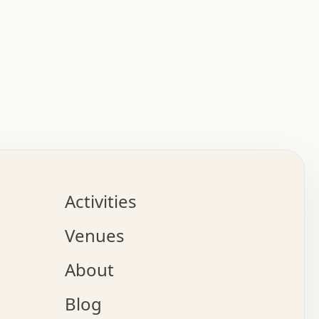
:   :   .   .   .   .   .   .   .   .   .   .   .   .   
.   .   .   :   .   .   +   .   .   o   .   .   x   .   
.   .   .   .   +   o   .   .   .   .   :   +   .   .   
.   .   .   .   o   .   .   .   .   .   .   .   .   .   
.   .   .   +   .   .   .   .   .   .   .   .   .   +   
.   .   .   .   .   .   .   .   .   x   .   .   .   .   
Activities
.   o   .   .   .   .   .   .   .   .   x   .   .   .   
.   .   .   o   .   .   .   x   .   .   .   .   .   .   
Venues
x   .   .   .   :   .   .   .   x   .   .   .   :   .   
o   .   .   .   +   .   .   .   .   .   .   .   .   x   
About
.   .   .   x   .   .   .   .   .   .   :   .   .   .   
.   .   .   .   .   .   +   .   .   .   .   x   .   .   
Blog
.   .   .   .   .   x   .   .   o   .   .   .   .   .   
.   .   .   .   .   .   .   .   .   .   .   .   .   .   