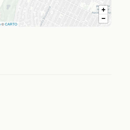
+
−
p
©
CARTO