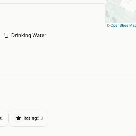
©
OpenStreetMa
Drinking Water
s
9
Rating
5.0