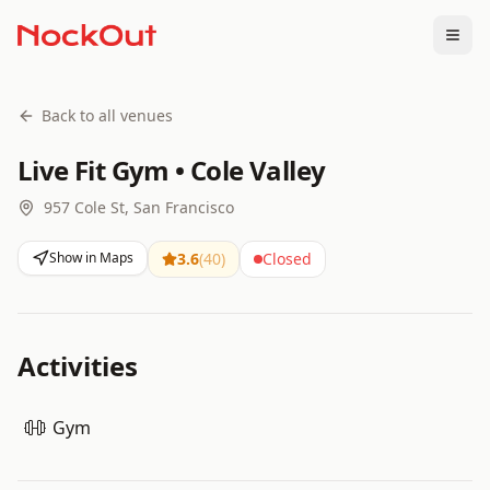
Togg
Back to all venues
Live Fit Gym • Cole Valley
957 Cole St, San Francisco
Show in Maps
3.6
(
40
)
Closed
Activities
Gym