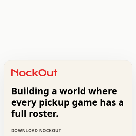
.   .   .   .   .   .   .   .   x   x   .   .   .   .   .
.   .   .   .   .   .   .   .   .   .   .   .   .   .   .
.   .   .   .   o   .   .   .   .   .   +   .   .   .   .
o   .   .   :   .   .   .   .   .   .   x   .   .   +   .
.   +   .   .   .   .   .   .   .   .   .   +   .   .   .
.   .   +   .   .   o   .   .   .   .   .   .   :   .   .
.   .   .   o   .   .   .   .   .   .   .   .   x   .   .
Building a world where
x   .   .   .   .   .   .   .   .   .   .   .   :   .   .
.   .   .   .   .   +   .   .   .   .   .   .   .   +   .
every pickup game has a
.   .   :   .   .   .   .   .   .   .   .   o   .   .   .
full roster.
.   .   .   x   .   .   .   .   .   .   :   .   .   o   .
.   .   .   .   .   :   .   .   .   .   o   .   .   .   .
.   +   .   .   :   .   .   .   .   .   .   .   .   .   x
DOWNLOAD NOCKOUT
.   .   .   .   .   .   .   .   :   .   .   .   .   .   +