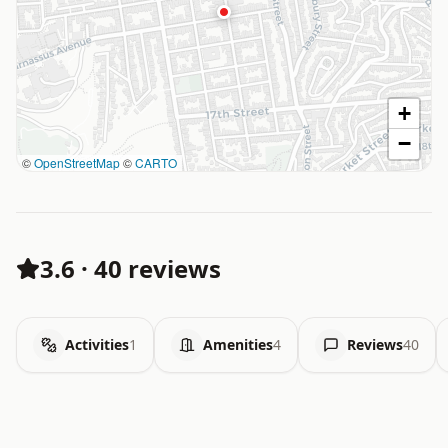
+
−
©
OpenStreetMap
©
CARTO
3.6
·
40 reviews
Activities
1
Amenities
4
Reviews
40