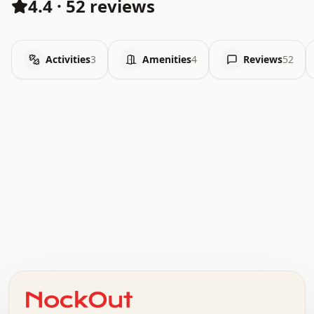
4.4
·
52 reviews
Activities
3
Amenities
4
Reviews
52
.   .   .   .   .   .   .   .   x   x   .   .   .   .   .
.   .   .   .   .   .   .   .   .   .   .   .   .   .   .
.   .   .   .   o   .   .   .   .   .   +   .   .   .   .
o   .   .   :   .   .   .   .   .   .   x   .   .   +   .
.   +   .   .   .   .   .   .   .   .   .   +   .   .   .
.   .   +   .   .   o   .   .   .   .   .   .   :   .   .