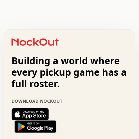
.   .   .   .   .   .   .   .   x   x   .   .   .   .   .
.   .   .   .   .   .   .   .   .   .   .   .   .   .   .
.   .   .   .   o   .   .   .   .   .   +   .   .   .   .
o   .   .   :   .   .   .   .   .   .   x   .   .   +   .
.   +   .   .   .   .   .   .   .   .   .   +   .   .   .
.   .   +   .   .   o   .   .   .   .   .   .   :   .   .
.   .   .   o   .   .   .   .   .   .   .   .   x   .   .
Building a world where
x   .   .   .   .   .   .   .   .   .   .   .   :   .   .
.   .   .   .   .   +   .   .   .   .   .   .   .   +   .
every pickup game has a
.   .   :   .   .   .   .   .   .   .   .   o   .   .   .
full roster.
.   .   .   x   .   .   .   .   .   .   :   .   .   o   .
.   .   .   .   .   :   .   .   .   .   o   .   .   .   .
.   +   .   .   :   .   .   .   .   .   .   .   .   .   x
DOWNLOAD NOCKOUT
.   .   .   .   .   .   .   .   :   .   .   .   .   .   +
.   .   .   .   .   .   .   .   +   .   .   x   .   .   .
.   .   .   .   .   .   :   +   .   .   .   .   .   o   .
.   .   .   .   .   .   .   .   .   .   .   .   .   .   .
.   .   .   :   o   .   .   .   .   .   .   .   +   .   .
.   .   o   .   .   .   .   x   .   .   .   .   .   .   .