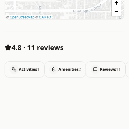
+
−
©
OpenStreetMap
©
CARTO
4.8
·
11 reviews
Activities
1
Amenities
2
Reviews
11