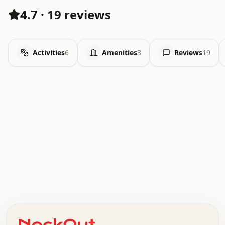
4.7
·
19 reviews
Activities
6
Amenities
3
Reviews
19
.   .   .   .   .   .   .   .   x   x   .   .   .   .   .
.   .   .   .   .   .   .   .   .   .   .   .   .   .   .
.   .   .   .   o   .   .   .   .   .   +   .   .   .   .
o   .   .   :   .   .   .   .   .   .   x   .   .   +   .
.   +   .   .   .   .   .   .   .   .   .   +   .   .   .