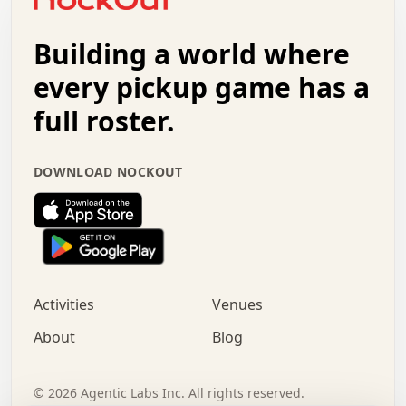
.   .   +   .   .   o   .   .   .   .   .   .   :   .   .
.   .   .   o   .   .   .   .   .   .   .   .   x   .   .
Building a world where
x   .   .   .   .   .   .   .   .   .   .   .   :   .   .
.   .   .   .   .   +   .   .   .   .   .   .   .   +   .
every pickup game has a
.   .   :   .   .   .   .   .   .   .   .   o   .   .   .
full roster.
.   .   .   x   .   .   .   .   .   .   :   .   .   o   .
.   .   .   .   .   :   .   .   .   .   o   .   .   .   .
.   +   .   .   :   .   .   .   .   .   .   .   .   .   x
DOWNLOAD NOCKOUT
.   .   .   .   .   .   .   .   :   .   .   .   .   .   +
.   .   .   .   .   .   .   .   +   .   .   x   .   .   .
.   .   .   .   .   .   :   +   .   .   .   .   .   o   .
.   .   .   .   .   .   .   .   .   .   .   .   .   .   .
.   .   .   :   o   .   .   .   .   .   .   .   +   .   .
.   .   o   .   .   .   .   x   .   .   .   .   .   .   .
:   .   .   .   .   .   .   .   .   .   +   .   .   .   .
Activities
Venues
.   +   .   o   .   .   .   .   o   .   .   .   .   o   .
.   .   .   .   .   x   +   .   .   .   .   .   .   .   .
About
Blog
.   .   +   .   .   .   .   .   .   .   .   :   .   x   .
+   .   .   .   .   .   .   .   .   .   .   .   .   .   .
.   .   .   x   .   o   .   +   .   :   .   .   .   .   .
©
2026
Agentic Labs Inc. All rights reserved.
.   .   .   .   .   .   .   .   .   .   .   .   .   .   