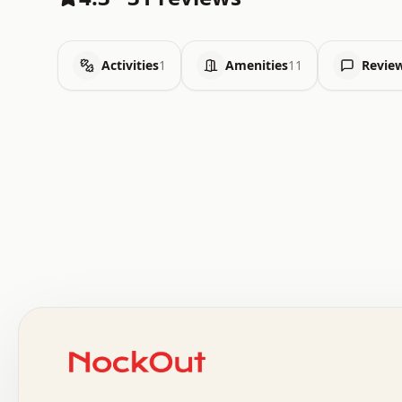
Activities
1
Amenities
11
Revie
 .   .   .   .   .   .   .   .   x   x   .   .   .   .   
 .   .   .   .   .   .   .   .   .   .   .   .   .   .   
 .   .   .   .   o   .   .   .   .   .   +   .   .   .   
 o   .   .   :   .   .   .   .   .   .   x   .   .   +   
 .   +   .   .   .   .   .   .   .   .   .   +   .   .   
 .   .   +   .   .   o   .   .   .   .   .   .   :   .   
 .   .   .   o   .   .   .   .   .   .   .   .   x   .   
 x   .   .   .   .   .   .   .   .   .   .   .   :   .   