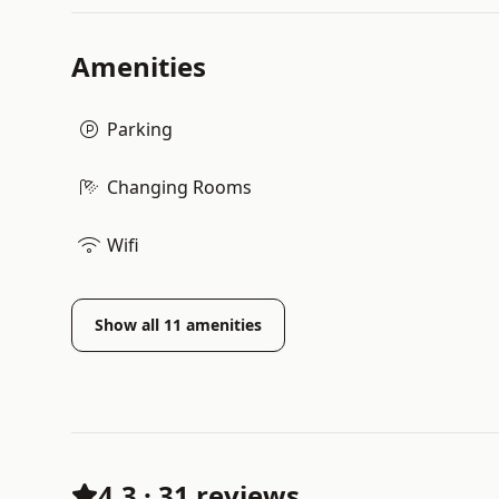
Amenities
Parking
Changing Rooms
Wifi
Show all
11
amenities
4.3
·
31 reviews