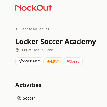
Back to all venues
Locker Soccer Academy
330 W Case St, Powell
Show in Maps
4.3
(
31
)
Closed
Activities
Soccer