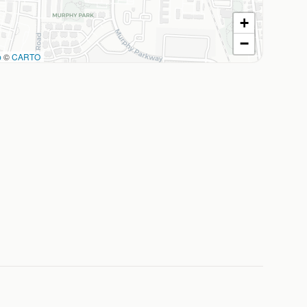
+
−
p
©
CARTO