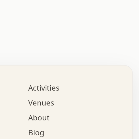
:   :   .   .   .   .   .   .   .   .   .   .   .   .   
.   .   .   :   .   .   +   .   .   o   .   .   x   .   
.   .   .   .   +   o   .   .   .   .   :   +   .   .   
.   .   .   .   o   .   .   .   .   .   .   .   .   .   
.   .   .   +   .   .   .   .   .   .   .   .   .   +   
.   .   .   .   .   .   .   .   .   x   .   .   .   .   
Activities
.   o   .   .   .   .   .   .   .   .   x   .   .   .   
.   .   .   o   .   .   .   x   .   .   .   .   .   .   
Venues
x   .   .   .   :   .   .   .   x   .   .   .   :   .   
o   .   .   .   +   .   .   .   .   .   .   .   .   x   
About
.   .   .   x   .   .   .   .   .   .   :   .   .   .   
.   .   .   .   .   .   +   .   .   .   .   x   .   .   
Blog
.   .   .   .   .   x   .   .   o   .   .   .   .   .   
.   .   .   .   .   .   .   .   .   .   .   .   .   .   