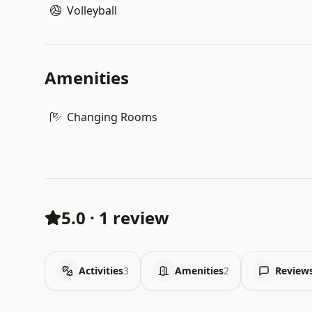
Volleyball
Amenities
Changing Rooms
5.0
·
1 review
Activities
3
Amenities
2
Review