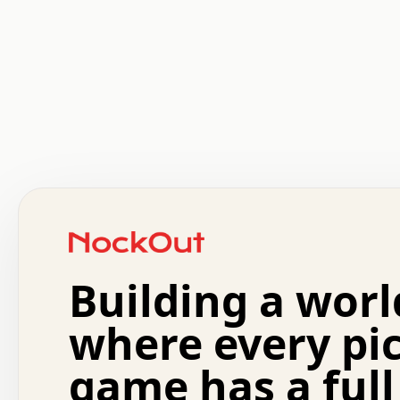
 .   .   .   .   .   .   .   .   x   x   .   .   .   .   
 .   .   .   .   .   .   .   .   .   .   .   .   .   .   
 .   .   .   .   o   .   .   .   .   .   +   .   .   .   
 o   .   .   :   .   .   .   .   .   .   x   .   .   +   
 .   +   .   .   .   .   .   .   .   .   .   +   .   .   
 .   .   +   .   .   o   .   .   .   .   .   .   :   .   
 .   .   .   o   .   .   .   .   .   .   .   .   x   .   
Building a worl
 x   .   .   .   .   .   .   .   .   .   .   .   :   .   
 .   .   .   .   .   +   .   .   .   .   .   .   .   +   
 .   .   :   .   .   .   .   .   .   .   .   o   .   .   
where every pi
 .   .   .   x   .   .   .   .   .   .   :   .   .   o   
 .   .   .   .   .   :   .   .   .   .   o   .   .   .   
game has a full
 .   +   .   .   :   .   .   .   .   .   .   .   .   .   
 .   .   .   .   .   .   .   .   :   .   .   .   .   .   