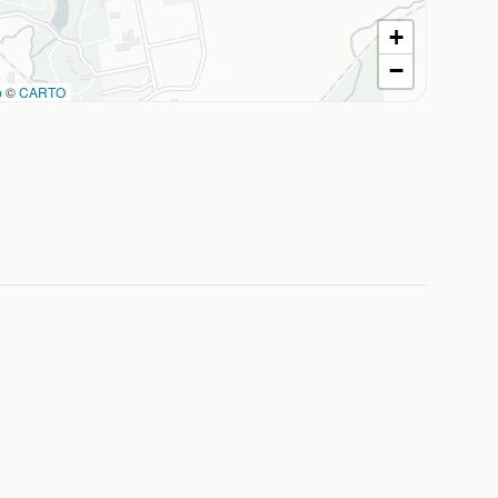
+
−
p
©
CARTO