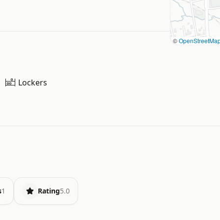
©
OpenStreetMa
Lockers
s
1
Rating
5.0