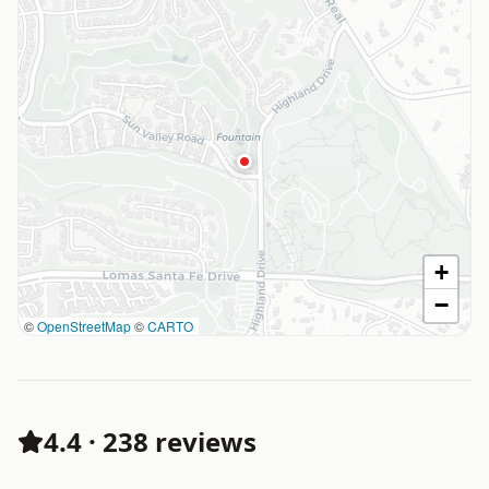
+
−
©
OpenStreetMap
©
CARTO
4.4
·
238 reviews