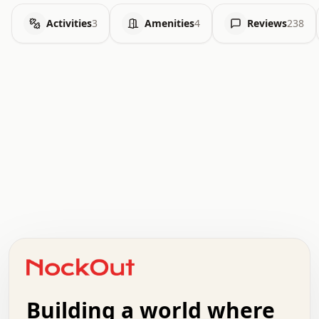
Activities
3
Amenities
4
Reviews
238
.   .   .   .   .   .   .   .   x   x   .   .   .   .   .
.   .   .   .   .   .   .   .   .   .   .   .   .   .   .
.   .   .   .   o   .   .   .   .   .   +   .   .   .   .
o   .   .   :   .   .   .   .   .   .   x   .   .   +   .
.   +   .   .   .   .   .   .   .   .   .   +   .   .   .
.   .   +   .   .   o   .   .   .   .   .   .   :   .   .
.   .   .   o   .   .   .   .   .   .   .   .   x   .   .
Building a world where
x   .   .   .   .   .   .   .   .   .   .   .   :   .   .