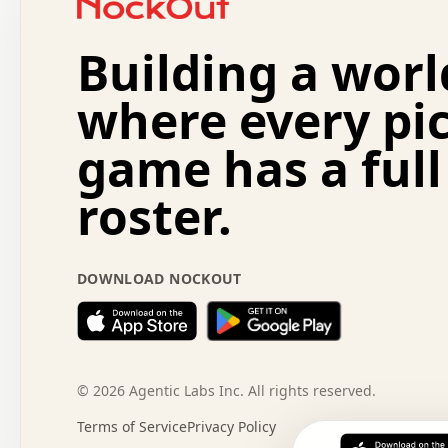
.   .   +   .   .   o   .   .   .   .   .   .   :   .   
.   .   .   o   .   .   .   .   .   .   .   .   x   .   
Building a worl
x   .   .   .   .   .   .   .   .   .   .   .   :   .   
.   .   .   .   .   +   .   .   .   .   .   .   .   +   
.   .   :   .   .   .   .   .   .   .   .   o   .   .   
where every pi
.   .   .   x   .   .   .   .   .   .   :   .   .   o   
.   .   .   .   .   :   .   .   .   .   o   .   .   .   
game has a full
.   +   .   .   :   .   .   .   .   .   .   .   .   .   
.   .   .   .   .   .   .   .   :   .   .   .   .   .   
roster.
.   .   .   .   .   .   .   .   +   .   .   x   .   .   
.   .   .   .   .   .   :   +   .   .   .   .   .   o   
.   .   .   .   .   .   .   .   .   .   .   .   .   .   
.   .   .   :   o   .   .   .   .   .   .   .   +   .   
DOWNLOAD NOCKOUT
.   .   o   .   .   .   .   x   .   .   .   .   .   .   
:   .   .   .   .   .   .   .   .   .   +   .   .   .   
.   +   .   o   .   .   .   .   o   .   .   .   .   o   
.   .   .   .   .   x   +   .   .   .   .   .   .   .   
.   .   +   .   .   .   .   .   .   .   .   :   .   x   
+   .   .   .   .   .   .   .   .   .   .   .   .   .   
©
2026
Agentic Labs Inc. All rights reserved.
.   .   .   x   .   o   .   +   .   :   .   .   .   .   
Terms of Service
Privacy Policy
.   .   .   .   .   .   .   .   .   .   .   .   .   .   