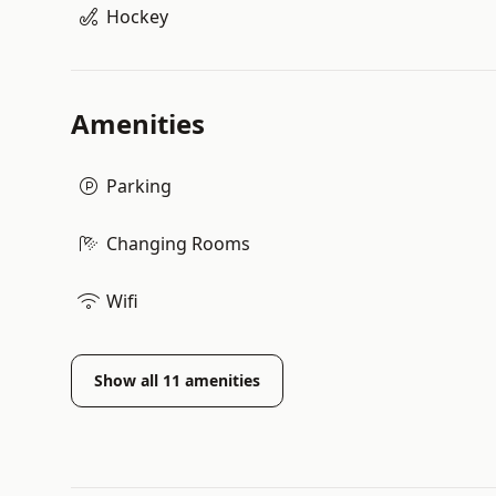
Hockey
Amenities
Parking
Changing Rooms
Wifi
Show all
11
amenities