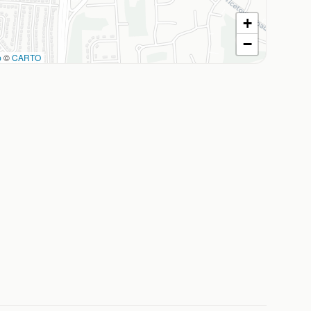
+
−
p
©
CARTO