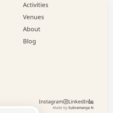
.   .   .   .   .   .   .   .   .   x   .   .   .   .   .
Activities
.   o   .   .   .   .   .   .   .   .   x   .   .   .   o
.   .   .   o   .   .   .   x   .   .   .   .   .   .   .
Venues
x   .   .   .   :   .   .   .   x   .   .   .   :   .   .
o   .   .   .   +   .   .   .   .   .   .   .   .   x   .
About
.   .   .   x   .   .   .   .   .   .   :   .   .   .   .
.   .   .   .   .   .   +   .   .   .   .   x   .   .   .
.   .   .   .   .   x   .   .   o   .   .   .   .   .   .
Blog
.   .   .   .   .   .   .   .   .   .   .   .   .   .   :
.   x   .   .   .   .   .   +   .   .   x   .   .   .   .
.   .   .   .   .   +   o   .   .   .   .   .   x   .   .
:   .   .   .   .   .   .   .   .   .   .   :   .   .   .
.   +   .   .   .   .   .   .   .   :   .   .   .   .   .
.   .   x   .   .   .   .   .   .   .   :   .   .   .   .
.   .   x   :   x   .   .   .   .   .   .   .   .   +   .
.   .   .   .   .   .   .   .   .   .   .   .   .   .   .
.   .   .   .   .   .   +   .   x   +   .   .   .   .   .
.   .   .   +   .   .   .   .   .   .   x   .   :   .   .
.   .   .   .   .   .   .   .   .   .   .   .   .   .   .
Instagram
LinkedIn
.   .   .   .   .   .   .   .   .   .   .   .   .   x   .
Made by
Subramanya N
o   o   o   o   o   o   o   o   o   .   .   .   .   .   