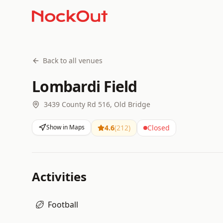
Back to all venues
Lombardi Field
3439 County Rd 516, Old Bridge
Show in Maps
4.6
(
212
)
Closed
Activities
Football