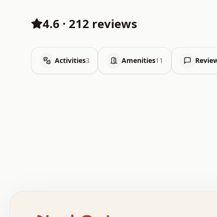
4.6
·
212 reviews
Activities
3
Amenities
11
Revie
.   .   .   .   .   .   .   .   x   x   .   .   .   .   
.   .   .   .   .   .   .   .   .   .   .   .   .   .   
.   .   .   .   o   .   .   .   .   .   +   .   .   .   
o   .   .   :   .   .   .   .   .   .   x   .   .   +   
.   +   .   .   .   .   .   .   .   .   .   +   .   .   