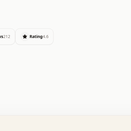
ws
212
Rating
4.6
.   o   .   .   .   .   .   +   +   .   .   .   .   .   
.   .   +   .   .   o   .   .   x   .   .   .   .   .   
.   .   :   .   .   .   .   .   .   .   .   .   .   x   
.   .   .   .   .   x   .   .   .   .   .   .   :   .   
.   .   .   .   .   .   .   +   .   .   .   .   .   .   