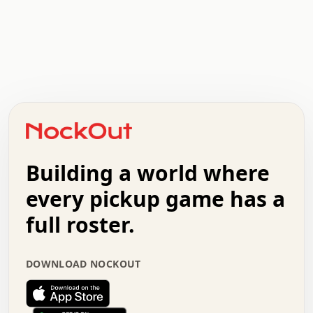
.   .   .   .   .   .   .   .   x   x   .   .   .   .   .
.   .   .   .   .   .   .   .   .   .   .   .   .   .   .
.   .   .   .   o   .   .   .   .   .   +   .   .   .   .
o   .   .   :   .   .   .   .   .   .   x   .   .   +   .
.   +   .   .   .   .   .   .   .   .   .   +   .   .   .
.   .   +   .   .   o   .   .   .   .   .   .   :   .   .
.   .   .   o   .   .   .   .   .   .   .   .   x   .   .
Building a world where
x   .   .   .   .   .   .   .   .   .   .   .   :   .   .
.   .   .   .   .   +   .   .   .   .   .   .   .   +   .
every pickup game has a
.   .   :   .   .   .   .   .   .   .   .   o   .   .   .
full roster.
.   .   .   x   .   .   .   .   .   .   :   .   .   o   .
.   .   .   .   .   :   .   .   .   .   o   .   .   .   .
.   +   .   .   :   .   .   .   .   .   .   .   .   .   x
DOWNLOAD NOCKOUT
.   .   .   .   .   .   .   .   :   .   .   .   .   .   +
.   .   .   .   .   .   .   .   +   .   .   x   .   .   .
.   .   .   .   .   .   :   +   .   .   .   .   .   o   .
.   .   .   .   .   .   .   .   .   .   .   .   .   .   .