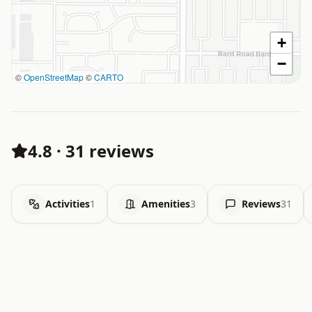
+
−
©
OpenStreetMap
©
CARTO
4.8
·
31 reviews
Activities
1
Amenities
3
Reviews
31