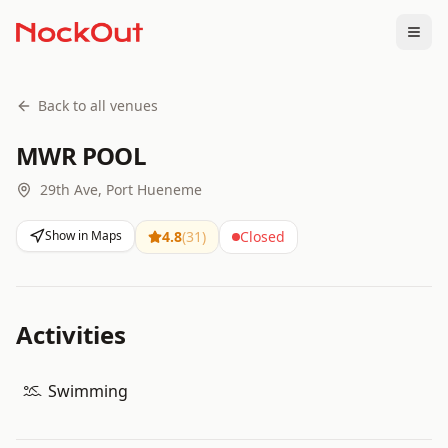
Togg
Back to all venues
MWR POOL
29th Ave, Port Hueneme
Show in Maps
4.8
(
31
)
Closed
Activities
Swimming