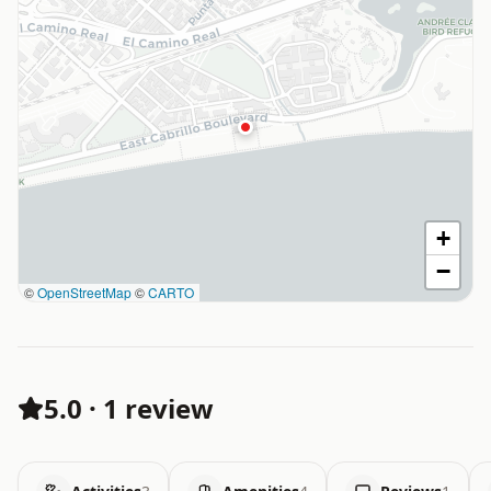
+
−
©
OpenStreetMap
©
CARTO
5.0
·
1 review