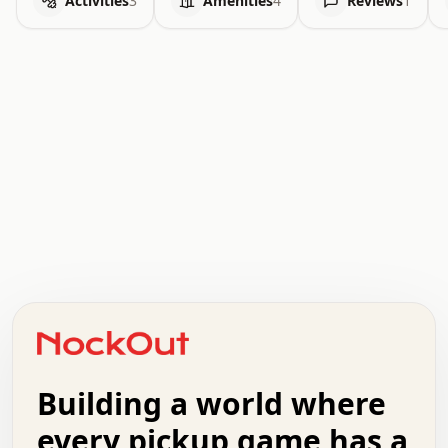
Activities
3
Amenities
4
Reviews
1
.   .   .   .   .   .   .   .   x   x   .   .   .   .   .
.   .   .   .   .   .   .   .   .   .   .   .   .   .   .
.   .   .   .   o   .   .   .   .   .   +   .   .   .   .
o   .   .   :   .   .   .   .   .   .   x   .   .   +   .
.   +   .   .   .   .   .   .   .   .   .   +   .   .   .
.   .   +   .   .   o   .   .   .   .   .   .   :   .   .
.   .   .   o   .   .   .   .   .   .   .   .   x   .   .
Building a world where
x   .   .   .   .   .   .   .   .   .   .   .   :   .   .
.   .   .   .   .   +   .   .   .   .   .   .   .   +   .
every pickup game has a