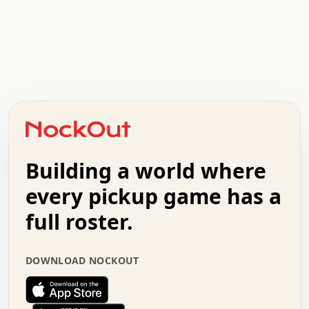
.   .   .   .   .   .   .   .   x   x   .   .   .   .   .
.   .   .   .   .   .   .   .   .   .   .   .   .   .   .
.   .   .   .   o   .   .   .   .   .   +   .   .   .   .
o   .   .   :   .   .   .   .   .   .   x   .   .   +   .
.   +   .   .   .   .   .   .   .   .   .   +   .   .   .
.   .   +   .   .   o   .   .   .   .   .   .   :   .   .
.   .   .   o   .   .   .   .   .   .   .   .   x   .   .
Building a world where
x   .   .   .   .   .   .   .   .   .   .   .   :   .   .
.   .   .   .   .   +   .   .   .   .   .   .   .   +   .
every pickup game has a
.   .   :   .   .   .   .   .   .   .   .   o   .   .   .
full roster.
.   .   .   x   .   .   .   .   .   .   :   .   .   o   .
.   .   .   .   .   :   .   .   .   .   o   .   .   .   .
.   +   .   .   :   .   .   .   .   .   .   .   .   .   x
DOWNLOAD NOCKOUT
.   .   .   .   .   .   .   .   :   .   .   .   .   .   +
.   .   .   .   .   .   .   .   +   .   .   x   .   .   .
.   .   .   .   .   .   :   +   .   .   .   .   .   o   .
.   .   .   .   .   .   .   .   .   .   .   .   .   .   .