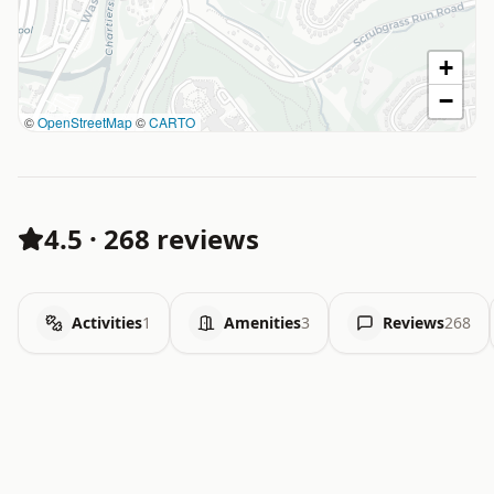
+
−
©
OpenStreetMap
©
CARTO
4.5
·
268 reviews
Activities
1
Amenities
3
Reviews
268