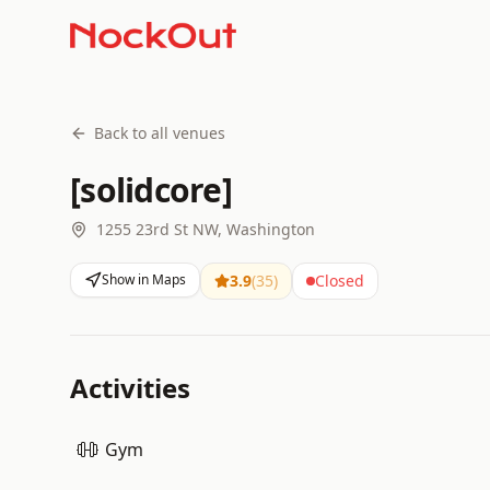
Back to all venues
[solidcore]
1255 23rd St NW, Washington
Show in Maps
3.9
(
35
)
Closed
Activities
Gym