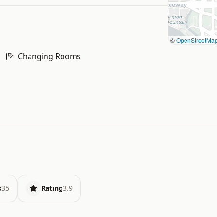
©
OpenStreetMa
Changing Rooms
s
35
Rating
3.9