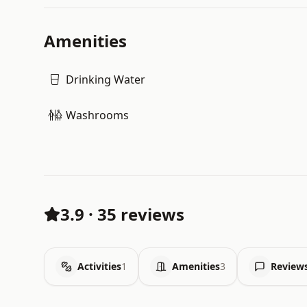
Amenities
Drinking Water
Washrooms
3.9
·
35 reviews
Activities
1
Amenities
3
Review