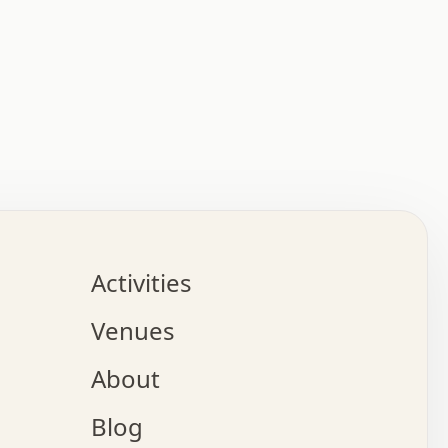
:   :   .   .   .   .   .   .   .   .   .   .   .   .   
.   .   .   :   .   .   +   .   .   o   .   .   x   .   
.   .   .   .   +   o   .   .   .   .   :   +   .   .   
.   .   .   .   o   .   .   .   .   .   .   .   .   .   
.   .   .   +   .   .   .   .   .   .   .   .   .   +   
.   .   .   .   .   .   .   .   .   x   .   .   .   .   
Activities
.   o   .   .   .   .   .   .   .   .   x   .   .   .   
.   .   .   o   .   .   .   x   .   .   .   .   .   .   
Venues
x   .   .   .   :   .   .   .   x   .   .   .   :   .   
o   .   .   .   +   .   .   .   .   .   .   .   .   x   
About
.   .   .   x   .   .   .   .   .   .   :   .   .   .   
.   .   .   .   .   .   +   .   .   .   .   x   .   .   
Blog
.   .   .   .   .   x   .   .   o   .   .   .   .   .   
.   .   .   .   .   .   .   .   .   .   .   .   .   .   