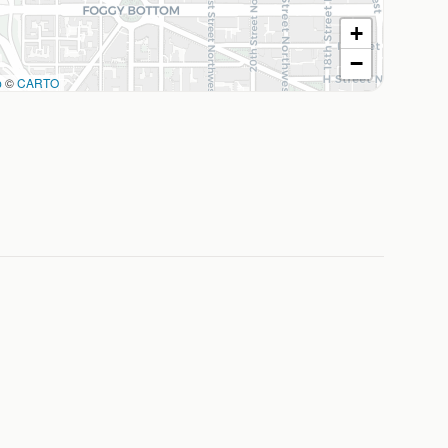
+
−
p
©
CARTO