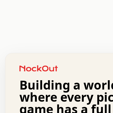
 .   .   .   .   .   .   .   .   x   x   .   .   .   .   
 .   .   .   .   .   .   .   .   .   .   .   .   .   .   
 .   .   .   .   o   .   .   .   .   .   +   .   .   .   
 o   .   .   :   .   .   .   .   .   .   x   .   .   +   
 .   +   .   .   .   .   .   .   .   .   .   +   .   .   
 .   .   +   .   .   o   .   .   .   .   .   .   :   .   
 .   .   .   o   .   .   .   .   .   .   .   .   x   .   
Building a worl
 x   .   .   .   .   .   .   .   .   .   .   .   :   .   
 .   .   .   .   .   +   .   .   .   .   .   .   .   +   
 .   .   :   .   .   .   .   .   .   .   .   o   .   .   
where every pi
 .   .   .   x   .   .   .   .   .   .   :   .   .   o   
 .   .   .   .   .   :   .   .   .   .   o   .   .   .   
game has a full
 .   +   .   .   :   .   .   .   .   .   .   .   .   .   
 .   .   .   .   .   .   .   .   :   .   .   .   .   .   