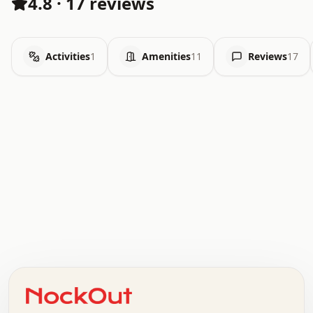
4.8
·
17 reviews
Activities
1
Amenities
11
Reviews
17
.   .   .   .   .   .   .   .   x   x   .   .   .   .   .
.   .   .   .   .   .   .   .   .   .   .   .   .   .   .
.   .   .   .   o   .   .   .   .   .   +   .   .   .   .
o   .   .   :   .   .   .   .   .   .   x   .   .   +   .
.   +   .   .   .   .   .   .   .   .   .   +   .   .   .
.   .   +   .   .   o   .   .   .   .   .   .   :   .   .