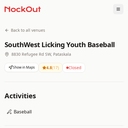
Togg
Back to all venues
SouthWest Licking Youth Baseball
8830 Refugee Rd SW, Pataskala
Show in Maps
4.8
(
17
)
Closed
Activities
Baseball