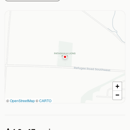
+
−
©
OpenStreetMap
©
CARTO