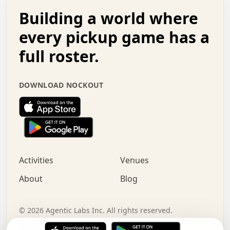
.   .   .   o   .   .   .   .   .   .   .   .   x   .   .
Building a world where
x   .   .   .   .   .   .   .   .   .   .   .   :   .   .
.   .   .   .   .   +   .   .   .   .   .   .   .   +   .
every pickup game has a
.   .   :   .   .   .   .   .   .   .   .   o   .   .   .
full roster.
.   .   .   x   .   .   .   .   .   .   :   .   .   o   .
.   .   .   .   .   :   .   .   .   .   o   .   .   .   .
.   +   .   .   :   .   .   .   .   .   .   .   .   .   x
DOWNLOAD NOCKOUT
.   .   .   .   .   .   .   .   :   .   .   .   .   .   +
.   .   .   .   .   .   .   .   +   .   .   x   .   .   .
.   .   .   .   .   .   :   +   .   .   .   .   .   o   .
.   .   .   .   .   .   .   .   .   .   .   .   .   .   .
.   .   .   :   o   .   .   .   .   .   .   .   +   .   .
.   .   o   .   .   .   .   x   .   .   .   .   .   .   .
:   .   .   .   .   .   .   .   .   .   +   .   .   .   .
Activities
Venues
.   +   .   o   .   .   .   .   o   .   .   .   .   o   .
.   .   .   .   .   x   +   .   .   .   .   .   .   .   .
About
Blog
.   .   +   .   .   .   .   .   .   .   .   :   .   x   .
+   .   .   .   .   .   .   .   .   .   .   .   .   .   .
.   .   .   x   .   o   .   +   .   :   .   .   .   .   .
©
2026
Agentic Labs Inc. All rights reserved.
.   .   .   .   .   .   .   .   .   .   .   .   .   .   
Terms of Service
Privacy Policy